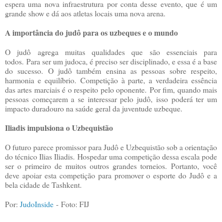
espera uma nova infraestrutura por conta desse evento, que é um
grande show e dá aos atletas locais uma nova arena.
A importância do judô para os uzbeques e o mundo
O judô agrega muitas qualidades que são essenciais para
todos.
Para ser um judoca, é preciso ser disciplinado, e essa é a base
do sucesso.
O judô também ensina as pessoas sobre respeito,
harmonia e equilíbrio.
Competição à parte, a verdadeira essência
das artes marciais é o respeito pelo oponente.
Por fim, quando mais
pessoas começarem a se interessar pelo judô, isso poderá ter um
impacto duradouro na saúde geral da juventude uzbeque.
Iliadis impulsiona o Uzbequistão
O futuro parece promissor para Judô e Uzbequistão sob a orientação
do técnico Ilias Iliadis.
Hospedar uma competição dessa escala pode
ser o primeiro de muitos outros grandes torneios.
Portanto, você
deve apoiar esta competição para promover o esporte do Judô e a
bela cidade de Tashkent.
Por:
JudoInside
-
Foto: FIJ