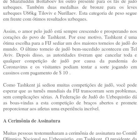
de Sharafuddin Boltaboev foi outro presente para os fãs de judô
uzbeques.
Também duas medalhas de bronze para os leves
uzbeques U66kg Tiloviv e Nurillaev.
Esta categoria de peso segue
em frente com ótimos resultados uzbeques.
Assim, o amor pelo judô está sempre crescendo e prosperando nos
corações do povo de Tashkent.
Por esse motivo, Tashkent é uma
ótima escolha para a FIJ sediar um dos maiores torneios de judô do
mundo.
O último torneio de judô bem-sucedido aconteceu em Tel
Aviv.
Depois disso, as autoridades tiveram que cancelar toda e
qualquer competição de judô por causa da pandemia do
Coronavirus e os visitantes podiam tentar a sorte jogando
em
cassinos com pagamento de $ 10
.
Como Tashkent já sediou muitas competições de judô, você pode
esperar que as turnês mundiais da FIJ transcorram sem problemas,
sem complicações sérias.
A Federação de Judô do Uzbequistão dá
as boas-vindas a esta competição de braços abertos e promete
proporcionar aos atletas uma experiência incrível.
A Cerimônia de Assinatura
Muitas pessoas testemunharam a cerimônia de assinatura no Comitê
Olímpico Nacional no Uzbequistão, em Tashkent.
O presidente da