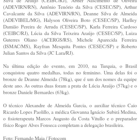
Silva de Araújo (CEIBC/RJ), Abner Nascimento de Oliveira
(ADEVIRN/RN), Antônio Tenório da Silva (CESEC/SP), Arthur
Cavalcante da Silva (ADEVIRN/RN), Deanne Silva de Almeida
(ADEVIBEL/MG), Halyson Oliveira Boto (CESEC/SP), Harlley
Damião Pereira de Arruda (CESEC/SP), Karla Ferreira Cardoso
(CEIBC/RJ), Lúcia da Silva Teixeira Araújo (CESEC/SP), Luiza
Guterres Oliano (ACERGS/RS), Michele Aparecida Ferreira
(ISMAC/MS), Rayfran Mesquita Pontes (CESEC/SP) e Roberto
Julian Santos da Silva (JC Lara/RJ).
Na última edição do evento, em 2010, na Turquia, o Brasil
conquistou quatro medalhas, todas no feminino. Uma delas foi o
bronze de Deanne Almeida (78kg), que é um dos nomes da equipe
deste ano. As outras duas foram a prata de Lúcia Araújo (57kg) e o
bronze Daniele Bernardes (63kg).
O técnico Alexandre de Almeida Garcia, o auxiliar técnico Caio
Ricardo Lopes Paolillo, a médica Giovanna Ignácio Subirá Medina,
o fisioterapeuta Marcos Augusto da Costa Vitullo e o preparador
físico Roger Alves Fonseca completam a delegação brasileira.
Foto: Fernando Maia / Fotocom