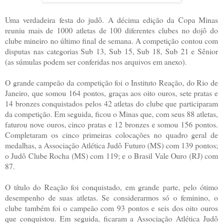
Uma verdadeira festa do judô. A décima edição da Copa Minas
reuniu mais de 1000 atletas de 100 diferentes clubes no dojô do
clube mineiro no último final de semana. A competição contou com
disputas nas categorias Sub 13, Sub 15, Sub 18, Sub 21 e Sênior
(as súmulas podem ser conferidas nos arquivos em anexo).
O grande campeão da competição foi o Instituto Reação, do Rio de
Janeiro, que somou 164 pontos, graças aos oito ouros, sete pratas e
14 bronzes conquistados pelos 42 atletas do clube que participaram
da competição. Em seguida, ficou o Minas que, com seus 88 atletas,
faturou nove ouros, cinco pratas e 12 bronzes e somou 156 pontos.
Completaram os cinco primeiras colocações no quadro geral de
medalhas, a Associação Atlética Judô Futuro (MS) com 139 pontos;
o Judô Clube Rocha (MS) com 119; e o Brasil Vale Ouro (RJ) com
87.
O título do Reação foi conquistado, em grande parte, pelo ótimo
desempenho de suas atletas. Se considerarmos só o feminino, o
clube também foi o campeão com 93 pontos e seis dos oito ouros
que conquistou. Em seguida, ficaram a Associação Atlética Judô