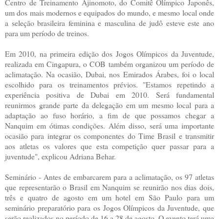
Centro de Treinamento Ajinomoto, do Comitê Olímpico Japonês,
um dos mais modernos e equipados do mundo, e mesmo local onde
a seleção brasileira feminina e masculina de judô esteve este ano
para um período de treinos.
Em 2010, na primeira edição dos Jogos Olímpicos da Juventude,
realizada em Cingapura, o COB também organizou um período de
aclimatação. Na ocasião, Dubai, nos Emirados Árabes, foi o local
escolhido para os treinamentos prévios. "Estamos repetindo a
experiência positiva de Dubai em 2010. Será fundamental
reunirmos grande parte da delegação em um mesmo local para a
adaptação ao fuso horário, a fim de que possamos chegar a
Nanquim em ótimas condições. Além disso, será uma importante
ocasião para integrar os componentes do Time Brasil e transmitir
aos atletas os valores que esta competição quer passar para a
juventude", explicou Adriana Behar.
Seminário - Antes de embarcarem para a aclimatação, os 97 atletas
que representarão o Brasil em Nanquim se reunirão nos dias dois,
três e quatro de agosto em um hotel em São Paulo para um
seminário preparatório para os Jogos Olímpicos da Juventude, que
serão realizados no período de 16 a 28 de agosto. O evento terá uma