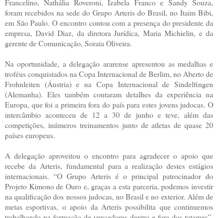
Francelino, Nathália Roveroni, Izabela Franco e Sandy Souza,
foram recebidos na sede do Grupo Arteris do Brasil, no Itaim Bibi,
em São Paulo. O encontro contou com a presença do presidente da
empresa, David Diaz, da diretora Jurídica, Maria Michielin, e da
gerente de Comunicação, Soraia Oliveira.
Na oportunidade, a delegação ararense apresentou as medalhas e
troféus conquistados na Copa Internacional de Berlim, no Aberto de
Frohnleiten (Áustria) e na Copa Internacional de Sindelfingen
(Alemanha). Eles também contaram detalhes da experiência na
Europa, que foi a primeira fora do país para estes jovens judocas. O
intercâmbio aconteceu de 12 a 30 de junho e teve, além das
competições, inúmeros treinamentos junto de atletas de quase 20
países europeus.
A delegação aproveitou o encontro para agradecer o apoio que
recebe da Arteris, fundamental para a realização destes estágios
internacionais. “O Grupo Arteris é o principal patrocinador do
Projeto Kimono de Ouro e, graças a esta parceria, podemos investir
na qualificação dos nossos judocas, no Brasil e no exterior. Além de
metas esportivas, o apoio da Arteris possibilita que continuemos
trabalhando na formação de vencedores dentro e fora dos tatames”,