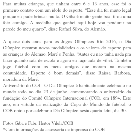
Para muitas crianças, que tinham entre 6 e 13 anos, esse foi o
primeiro contato com um ídolo do esporte. “Esse dia foi muito legal
porque eu pude brincar muito. O Giba é muito gente boa, tirou uma
foto comigo. A medalha que ganhei aqui hoje vou pendurar na
parede do meu quarto”, disse Rafael Silva, do Alemão.
A quase dois anos para os Jogos Olímpicos Rio 2016, o Dia
Olímpico mostrou novas modalidades e os valores do esporte para
as crianças do Alemão, Maré e Penha. “Antes eu não tinha nada pra
fazer quando saía de escola e agora eu faço aula de vôlei. Também
jogo futebol com os meus amigos que moram na mesma
comunidade. Esporte é bom demais”, disse Raíssa Barbosa,
moradora da Maré.
Aniversário do COI - O Dia Olímpico é habitualmente celebrado no
mundo todo no dia 23 de junho, comemorando o aniversário da
fundação do Comitê Olímpico Internacional (COI), em 1894. Este
ano, em virtude da realização da Copa do Mundo de futebol, o
COB optou por celebrar o Dia Olímpico nesta quarta-feira, dia 30.
Fotos Giba e Fabi: Heitor Vilela/COB
*Com informações da assessoria de imprensa do COB