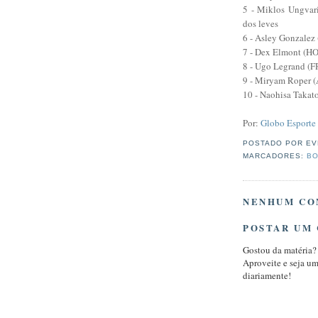
5 - Miklos Ungvari
dos leves
6 - Asley Gonzalez
7 - Dex Elmont (HOL
8 - Ugo Legrand (FR
9 - Miryam Roper (
10 - Naohisa Takato
Por:
Globo Esporte
POSTADO POR
EV
MARCADORES:
BO
NENHUM CO
POSTAR UM
Gostou da matéria?
Aproveite e seja u
diariamente!