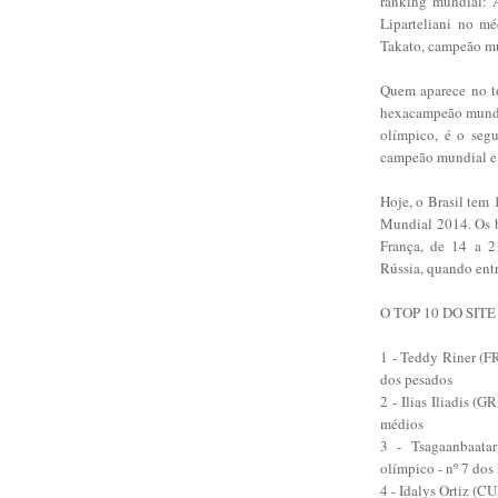
ranking mundial: A
Liparteliani no mé
Takato, campeão mun
Quem aparece no t
hexacampeão mundia
olímpico, é o seg
campeão mundial e o
Hoje, o Brasil tem
Mundial 2014. Os b
França, de 14 a 2
Rússia, quando entr
O TOP 10 DO SIT
1 - Teddy Riner (
dos pesados
2 - Ilias Iliadis 
médios
3 - Tsagaanbaata
olímpico - nº 7 dos
4 - Idalys Ortiz (C