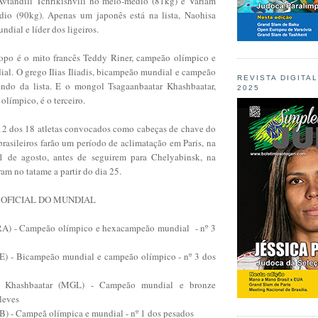
vtandili Tchrikishvili no meio-médio (81kg) e Varlam
dio (90kg). Apenas um japonês está na lista, Naohisa
dial e líder dos ligeiros.
opo é o mito francês Teddy Riner, campeão olímpico e
l. O grego Ilias Iliadis, bicampeão mundial e campeão
REVISTA DIGITA
undo da lista. E o mongol Tsagaanbaatar Khashbaatar,
2025
límpico, é o terceiro.
 12 dos 18 atletas convocados como cabeças de chave do
rasileiros farão um período de aclimatação em Paris, na
1 de agosto, antes de seguirem para Chelyabinsk, na
am no tatame a partir do dia 25.
E OFICIAL DO MUNDIAL
FRA) - Campeão olímpico e hexacampeão mundial - nº 3
(GRE) - Bicampeão mundial e campeão olímpico - nº 3 dos
r Khashbaatar (MGL) - Campeão mundial e bronze
 leves
UB) - Campeã olímpica e mundial - nº 1 dos pesados