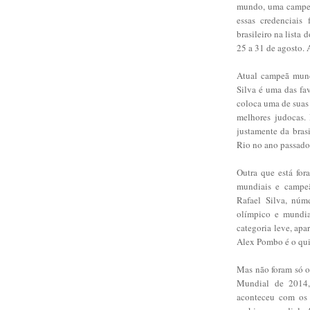
mundo, uma campeã
essas credenciais
brasileiro na lista
25 a 31 de agosto. A
Atual campeã mund
Silva é uma das fa
coloca uma de suas
melhores judocas.
justamente da bras
Rio no ano passado
Outra que está for
mundiais e campe
Rafael Silva, nú
olímpico e mundia
categoria leve, ap
Alex Pombo é o qui
Mas não foram só os
Mundial de 2014,
aconteceu com os 