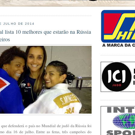
E JULHO DE 2014
l lista 10 melhores que estarão na Rússia
eiros
a que defenderá o país no Mundial de judô da Rússia foi
mo dia 16 de julho. Entre as feras, três campeões do