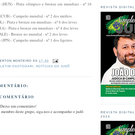
 (HUN) - Prata olímpico e bronze em mundiais - nº 16
REVISTA DIGITA
 (CUB) - Campeão mundial - nº 2 dos médios
) - Prata e bronze em mundiais - nº 6 dos leves
A) - Prata e bronze em mundiais - nº 4 dos leves
ALE) - Bronze no mundial - nº 2 dos leves
 (JPN) - Campeão mundial - nº 1 dos ligeiros
ERTON MONTEIRO
ÀS
17:40
LETIM OSOTOGARI
,
NOTÍCIAS DO JUDÔ
MENTÁRIO:
 COMENTÁRIO
 Deixe um comentário!
m membro deste grupo, siga-nos e acompanhe o judô
REVISTA DIGITA
2024