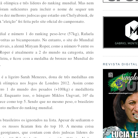
 olímpica e três líderes do ranking mundial. Mas nem
 foram suficientes para incluir o nome de sequer um
 dos dez melhores judocas que estarão em Chelyabinsk, de
 "eleição" foi feita pelo site oficial do campeonato.
ial e número 1 do ranking peso-leve (57kg), Rafaela
voritas ao bicampeonato. No entanto, o site do Mundial
 rivais, a alemã Miryam Roper, como a número 9 entre os
 Roper é atualmente a 2 do mundo na categoria, atrás
ileira, e ficou com a medalha de bronze no Mundial do
.
REVISTA DIGITA
a é a ligeiro Sarah Menezes, dona de três medalhas em
ã olímpica nos Jogos de Londres 2012. Assim como
mero 1 do mundo dos pesados (+100kg) e medalhista
l. Enquanto isso, o húngaro Miklos Ungvari, 16º da
arece como top 5. Sendo que no mesmo peso, o brasileiro
nto melhor do ranking mundial.
 brasileiros os ignorados na lista. Apesar de sediarem o
 os russos ficaram fora do top 10. A mesma coisa
georgianos, que contam com dois judocas líderes do