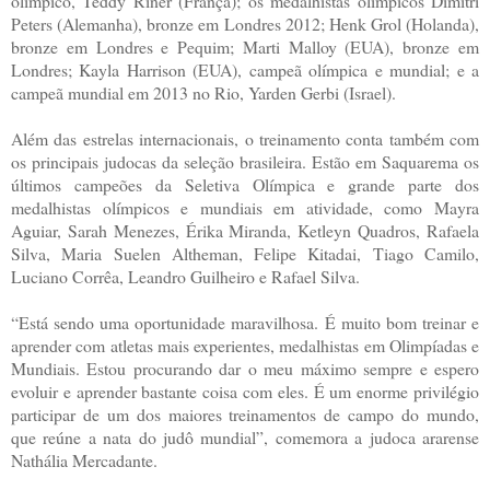
olímpico, Teddy Riner (França); os medalhistas olímpicos Dimitri
Peters (Alemanha), bronze em Londres 2012; Henk Grol (Holanda),
bronze em Londres e Pequim; Marti Malloy (EUA), bronze em
Londres; Kayla Harrison (EUA), campeã olímpica e mundial; e a
campeã mundial em 2013 no Rio, Yarden Gerbi (Israel).
Além das estrelas internacionais, o treinamento conta também com
os principais judocas da seleção brasileira. Estão em Saquarema os
últimos campeões da Seletiva Olímpica e grande parte dos
medalhistas olímpicos e mundiais em atividade, como Mayra
Aguiar, Sarah Menezes, Érika Miranda, Ketleyn Quadros, Rafaela
Silva, Maria Suelen Altheman, Felipe Kitadai, Tiago Camilo,
Luciano Corrêa, Leandro Guilheiro e Rafael Silva.
“Está sendo uma oportunidade maravilhosa. É muito bom treinar e
aprender com atletas mais experientes, medalhistas em Olimpíadas e
Mundiais. Estou procurando dar o meu máximo sempre e espero
evoluir e aprender bastante coisa com eles. É um enorme privilégio
participar de um dos maiores treinamentos de campo do mundo,
que reúne a nata do judô mundial”, comemora a judoca ararense
Nathália Mercadante.