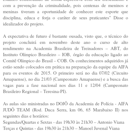
com a prevenção da criminalidade, pois centenas de meninos e
meninas tiveram a oportunidade de conhecer este esporte que
disciplina, educa e forja o caráter de seus praticantes" Disse o
idealizador do projeto.
A expectativa de futuro é bastante ousada, visto que, o técnico do
projeto concluirá em novembro deste ano o curso de alto
rendimento na Academia Brasileira de Treinadores – ABT, do
Instituto Olímpico Brasileiro – IOB, órgão da educação ligado ao
Comitê Olímpico do Brasil – COB. Os conhecimentos adquiridos já
estão sendo colocados em prática na preparação da equipe da AIFA
para os eventos de 2015. O primeiro será no dia 07/02 (Circuito
Amapaense), no dia 21/03 (Campeonato Amapaense) e a busca das
vagas para a fase nacional nos dias 11 e 12/04 (Campeonato
Brasileiro Regional – Teresina-PI).
As aulas são ministradas no DOJÔ da Academia de Polícia - AIFA
JUDÔ TEAM (Rod. Duca Serra, km 06, 65 Marabaixo II) nos
seguintes dias e horários:
Segundas/Quartas e Sextas - das 19h30 às 21h30 – Antonio Viana
Terças e Quintas - das 19h30 às 21h30 – Manoel Juvenal Viana