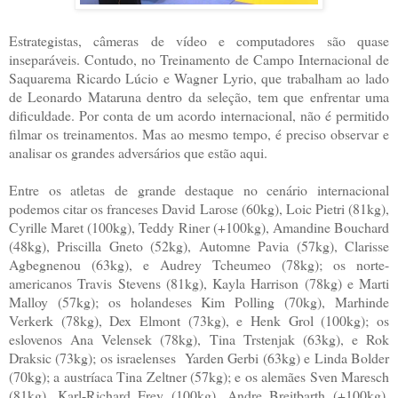
Estrategistas, câmeras de vídeo e computadores são quase
inseparáveis. Contudo, no Treinamento de Campo Internacional de
Saquarema Ricardo Lúcio e Wagner Lyrio, que trabalham ao lado
de Leonardo Mataruna dentro da seleção, tem que enfrentar uma
dificuldade. Por conta de um acordo internacional, não é permitido
filmar os treinamentos. Mas ao mesmo tempo, é preciso observar e
analisar os grandes adversários que estão aqui.
Entre os atletas de grande destaque no cenário internacional
podemos citar os franceses David Larose (60kg), Loic Pietri (81kg),
Cyrille Maret (100kg), Teddy Riner (+100kg), Amandine Bouchard
(48kg), Priscilla Gneto (52kg), Automne Pavia (57kg), Clarisse
Agbegnenou (63kg), e Audrey Tcheumeo (78kg); os norte-
americanos Travis Stevens (81kg), Kayla Harrison (78kg) e Marti
Malloy (57kg); os holandeses Kim Polling (70kg), Marhinde
Verkerk (78kg), Dex Elmont (73kg), e Henk Grol (100kg); os
eslovenos Ana Velensek (78kg), Tina Trstenjak (63kg), e Rok
Draksic (73kg); os israelenses Yarden Gerbi (63kg) e Linda Bolder
(70kg); a austríaca Tina Zeltner (57kg); e os alemães Sven Maresch
(81kg), Karl-Richard Frey (100kg), Andre Breitbarth (+100kg),