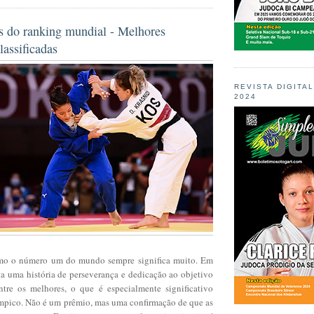
ps do ranking mundial - Melhores
assificadas
REVISTA DIGITA
2024
mo o número um do mundo sempre significa muito. Em
ta uma história de perseverança e dedicação ao objetivo
tre os melhores, o que é especialmente significativo
mpico. Não é um prêmio, mas uma confirmação de que as