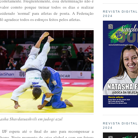
s corretamente. Freqüentemente, essa determinação não é
alor correto porque treinar todos os dias e realizar
REVISTA DIGITA
siderado 'normal' para atletas de ponta. A Federação
2024
ô agradece todos os esforços feitos pelos atletas.
Lasha Shavdatuashvili em judogi azul
REVISTA DIGITA
2024
 IJF espera até o final do ano para recompensar a
hores. Neste momento de crise global e com um futuro