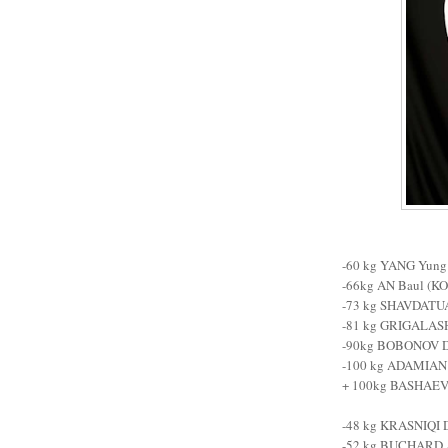
-60 kg YANG Yung 
-66kg AN Baul (KO
-73 kg SHAVDATUA
-81 kg GRIGALASH
-90kg BOBONOV Da
-100 kg ADAMIAN 
+ 100kg BASHAEV 
-48 kg KRASNIQI D
-52 kg BUCHARD A