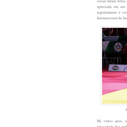
coisas foram feita
apreciada em seu v
regularmente é con
Internacional de Jud
Há vários anos, a
tenacidade dos mel