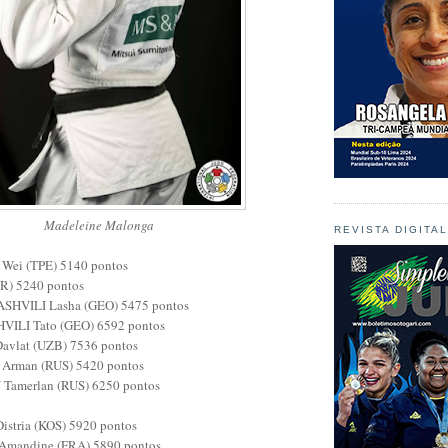
Madeleine Malonga
REVISTA DIGITA
Wei (TPE) 5140 pontos
R) 5240 pontos
SHVILI Lasha (GEO) 5475 pontos
VILI Tato (GEO) 6592 pontos
vlat (UZB) 7536 pontos
Arman (RUS) 5420 pontos
Tamerlan (RUS) 6250 pontos
istria (KOS) 5920 pontos
mandine (FRA) 5890 pontos