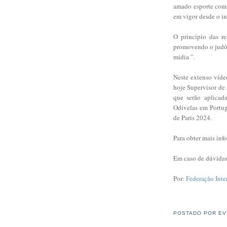
amado esporte com a
em vigor desde o i
O princípio das re
promovendo o judô p
mídia ”.
Neste extenso víde
hoje Supervisor de 
que serão aplicad
Odivelas em Portug
de Paris 2024.
Para obter mais inf
Em caso de dúvidas
Por:
Federação Inte
POSTADO POR
EV