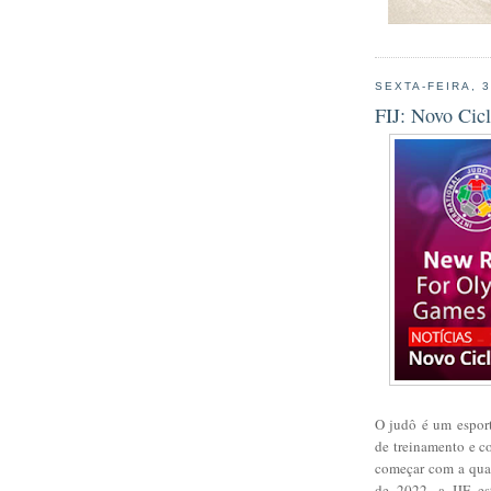
SEXTA-FEIRA, 
FIJ: Novo Cic
O judô é um esport
de treinamento e c
começar com a qua
de 2022, a IJF est