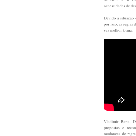
necessidades de de
Devido à situação d
por isso, as regras
sua melhor forma.
Vladimir Barta, D
propostas e reco
mudanças de regra