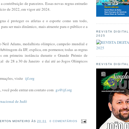
 contribuição de parceiros. Essas novas regras entrarão
nício de 2022, em vigor até 2024.
gras é proteger os atletas e o esporte como um todo,
ara ser mais dinâmico, mais atraente para o público e a
REVISTA DIGITA
2025
o Neil Adams, medalhista olímpico, campeão mundial e
Arbitragem da IJF, explica, em pormenor, todas as regras
as em primeira instância durante o Grande Prémio de
al de 28 a 30 de Janeiro e daí até ao Jogos Olímpicos
REVISTA DIGITA
ormações, visite
ijf.org
, você pode entrar em contato com
gs@ijf.org
rnacional de Judô
ERTON MONTEIRO
ÀS
20:01
0 COMENTÁRIOS