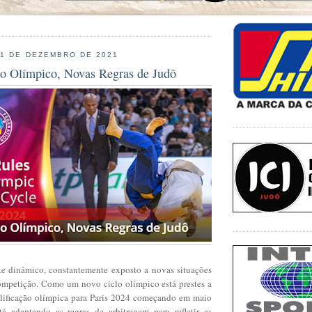
31 DE DEZEMBRO DE 2021
lo Olímpico, Novas Regras de Judô
e dinâmico, constantemente exposto a novas situações
ompetição. Como um novo ciclo olímpico está prestes a
lificação olímpica para Paris 2024 começando em maio
á adaptando as regras de arbitragem para refletir as