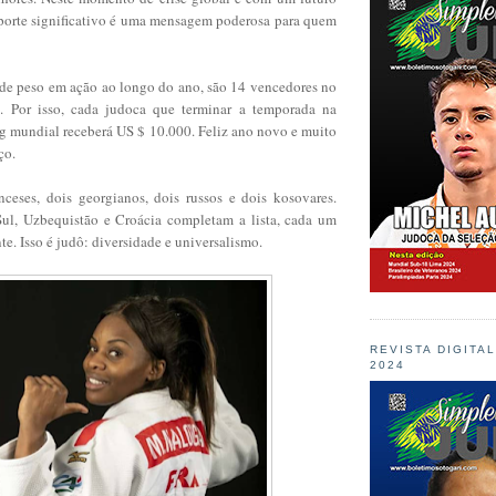
suporte significativo é uma mensagem poderosa para quem
de peso em ação ao longo do ano, são 14 vencedores no
a. Por isso, cada judoca que terminar a temporada na
ng mundial receberá US $ 10.000. Feliz ano novo e muito
rço.
nceses, dois georgianos, dois russos e dois kosovares.
Sul, Uzbequistão e Croácia completam a lista, cada um
e. Isso é judô: diversidade e universalismo.
REVISTA DIGITA
2024