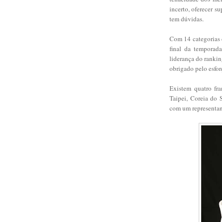
incerto, oferecer 
tem dúvidas.
Com 14 categorias 
final da temporad
liderança do ranki
obrigado pelo esfo
Existem quatro fra
Taipei, Coreia do 
com um representant