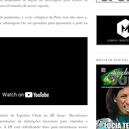
senvolvimento de nosso esporte.
e pandemia, o ciclo olímpico de Paris terá três anos e,
 de arbitragem vão ser ajustadas para apresentar o judô na
REVISTA DIGITA
iretor de Esportes Chefe da IJF disse: "Recebemos
mendações de federações nacionais para emendas e
s. A IJF está trabalhando duro para modernizar nosso