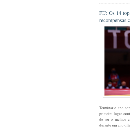
FIJ: Os 14 to
recompensas cl
Terminar o ano co
primeiro lugar, con
de ser o melhor en
durante um ano olí