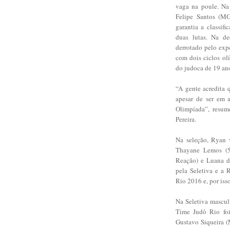
vaga na poule. Na 
Felipe Santos (MG
garantia a classi
duas lutas. Na d
derrotado pelo exp
com dois ciclos ol
do judoca de 19 an
“A gente acredita 
apesar de ser em
Olimpíada”, resum
Pereira.
Na seleção, Ryan 
Thayane Lemos (57
Reação) e Luana d
pela Seletiva e a 
Rio 2016 e, por iss
Na Seletiva mascul
Time Judô Rio foi
Gustavo Siqueira (