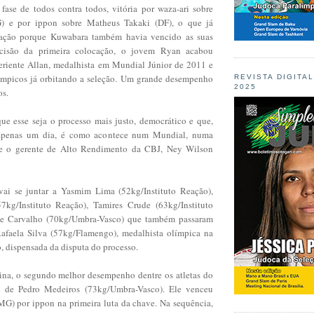
fase de todos contra todos, vitória por waza-ari sobre
) e por ippon sobre Matheus Takaki (DF), o que já
ficação porque Kuwabara também havia vencido as suas
ecisão da primeira colocação, o jovem Ryan acabou
eriente Allan, medalhista em Mundial Júnior de 2011 e
ímpicos já orbitando a seleção. Um grande desempenho
REVISTA DIGITA
2025
os.
que esse seja o processo mais justo, democrático e que,
 apenas um dia, é como acontece num Mundial, numa
e o gerente de Alto Rendimento da CBJ, Ney Wilson
vai se juntar a Yasmim Lima (52kg/Instituto Reação),
kg/Instituto Reação), Tamires Crude (63kg/Instituto
e Carvalho (70kg/Umbra-Vasco) que também passaram
Rafaela Silva (57kg/Flamengo), medalhista olímpica na
o, dispensada da disputa do processo.
ina, o segundo melhor desempenho dentre os atletas do
 de Pedro Medeiros (73kg/Umbra-Vasco). Ele venceu
MG) por ippon na primeira luta da chave. Na sequência,