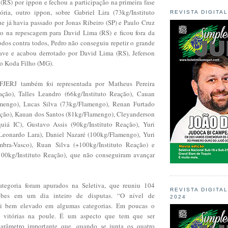
 (RS) por ippon e fechou a participação na primeira fase
ória, outro ippon, sobre Gabriel Lira (73kg/Instituto
REVISTA DIGITA
ue já havia passado por Jonas Ribeiro (SP) e Paulo Cruz
o na repescagem para David Lima (RS) e ficou fora da
odos contra todos, Pedro não conseguiu repetir o grande
ve e acabou derrotado por David Lima (RS), Jeferson
lio Koda Filho (MG).
FJERJ também foi representada por Matheus Pereira
ação), Talles Leandro (66kg/Instituto Reação), Cauan
engo), Lucas Silva (73kg/Flamengo), Renan Furtado
ação), Kauan dos Santos (81kg/Flamengo), Cleyanderson
uiá IC), Gustavo Assis (90kg/Instituto Reação), Yuri
eonardo Lara), Daniel Nazaré (100kg/Flamengo), Yuri
bra-Vasco), Ruan Silva (+100kg/Instituto Reação) e
100kg/Instituto Reação), que não conseguiram avançar
categoria foram apurados na Seletiva, que reuniu 104
REVISTA DIGITA
ubes em um dia inteiro de disputas. “O nível de
2024
oi bem elevado em algumas categorias. Em poucas o
s vitórias na poule. É um aspecto que tem que ser
arâmetro importante que, quando se junta os quatro