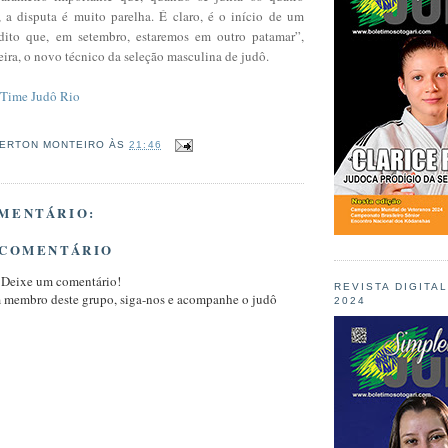
 a disputa é muito parelha. É claro, é o início de um
edito que, em setembro, estaremos em outro patamar”,
ira, o novo técnico da seleção masculina de judô.
Time Judô Rio
ERTON MONTEIRO
ÀS
21:46
MENTÁRIO:
 COMENTÁRIO
 Deixe um comentário!
REVISTA DIGITA
m membro deste grupo, siga-nos e acompanhe o judô
2024