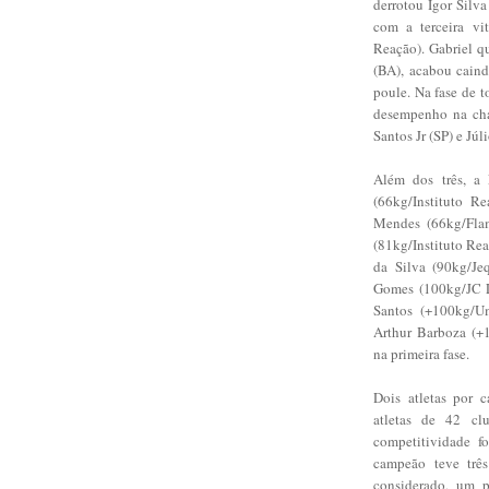
derrotou Igor Silva
com a terceira vit
Reação). Gabriel q
(BA), acabou caind
poule. Na fase de t
desempenho na cha
Santos Jr (SP) e Jú
Além dos três, a 
(66kg/Instituto Re
Mendes (66kg/Flam
(81kg/Instituto Re
da Silva (90kg/Jeq
Gomes (100kg/JC L
Santos (+100kg/Um
Arthur Barboza (+
na primeira fase.
Dois atletas por 
atletas de 42 cl
competitividade f
campeão teve trê
considerado, um p