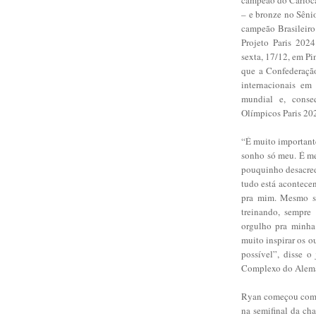
– e bronze no Sêni
campeão Brasileiro
Projeto Paris 202
sexta, 17/12, em Pi
que a Confederação
internacionais em
mundial e, conse
Olímpicos Paris 20
“É muito important
sonho só meu. É me
pouquinho desacred
tudo está acontece
pra mim. Mesmo se
treinando, sempr
orgulho pra minha
muito inspirar os o
possível”, disse o
Complexo do Alemão
Ryan começou com v
na semifinal da ch