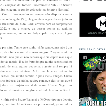
or -, campeão do Torneio Encerramento Sub 21 e Sênior,
 Sub e, agora, segundo colocado na Seletiva Nacional –
4. Com o desempenho na competição disputada nesta
ndamonhangaba (SP), ele garante a vaga entre os judocas
 Brasileira de Judô (CBJ) enviará para as competições
 2022 e terá a chance de buscar pontos no ranking
quentemente, entrar na briga pela vaga nos Jogos
24.
e pra mim. Tenho esse sonho já faz tempo, mas não é um
REVISTA DIGITA
u, da minha sensei, dos meus amigos. Cheguei aqui um
itado, não que eu não achasse que era capaz, mas é que
ndo tão rápido! É tudo fruto do que minha sensei sonhou
ndo de uma equipe pequena, a gente está sempre lá
e dando o meu máximo. Acho que hoje eu dei muito
 sensei, pra minha família e pros meus amigos. Quero
utros judocas da minha equipe para que eles vejam que é
 judoca do projeto social da sensei Silvana Nagai, no
, um dos maiores conglomerados de favelas do Brasil.
itória sobre Bruno Watanabe (MG) por ippon e depois,
ave, derrotou Allan Kuwabara por waza-ari, garantindo a