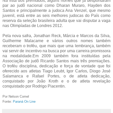
Na lista dos premiados, alguns nomes que já despontaram
par ao judô nacional como Dharan Muraro, Hayden dos
Santos e principalmente a judoca Ana Venzel, que mesmo
juvenil, está entre as seis melhores judocas do País como
reserva da seleção brasileira adulta que vai disputar a vaga
nas Olimpíadas de Londres 2012.
Pela nova safra, Jonathan Reck, Márcia e Marcos da Silva,
Guilherme Malacarne e vários outros nomes também
receberam o troféu, que mais que uma lembrança, também
vai servir de incentivo na busca por uma carreira promissora
na modalidade.Em 2009 também fora instituídas pela
Associação de judô Ricardo Santos mais três premiações.
O troféu disciplina, dedicação e força de vontade que foi
oferecido aos atletas Tiago Leubt, Igor Carlos, Diogo José
Salamanca e Rafael Portes, o de atleta dedicação,
conquistado por João Kroth e o de atleta revelação
conquistado por Rodrigo Piacentin.
Por Nelson Comel
Fonte:
Paraná On Line