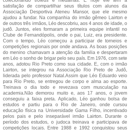
colecionando troféus e medalhas. E hoje ele tem a
satisfação de compartilhar seus títulos com alunos da
Associação Desportiva Ateneu Mansor, que ele mesmo
ajudou a fundar. Na companhia do irmão gêmeo Lairton e
de outros três irmãos, Léo descobriu, aos 4 anos de idade, o
judô. Juntos, eles formaram a primeira equipe infantil no
Clube de Fernandópolis, onde o pai, Luiz, era presidente.
Com o tempo, Léo começou a participar de torneios e
competições regionais por onde andava. As boas posições
do menino chamavam a atenção da familia e despertaram
em Léo o sonho de brigar pelo seu país. Em 1976, com sete
anos, adotou Rio Preto como sua cidade. E, com o irmão
Lairton, se integrou na Associação Rio Preto de Judô,
liderada pelo professor Natal.Assim que Léo Eduardo veio
para Rio Preto, se entregou de corpo e alma ao esporte.
Treinava o dia todo e revezava com musculação na
academia.Não demorou muito e, aos 17 anos, o jovem
conseguiu a faixa preta. Aplicado, Léo ganhou bolsa de
estudos e partiu para o Rio de Janeiro, onde cursou
educação física na Universidade Gama Filho, incentivado
pelos pais e pelo inseparável irmão Lairton. Durante o
período dos estudos, o judoca treinava e participava de
competições locais. Entre 1988 e 1992 conquistou seus