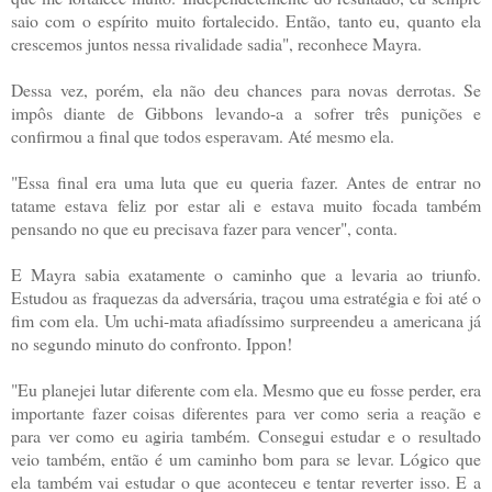
saio com o espírito muito fortalecido. Então, tanto eu, quanto ela
crescemos juntos nessa rivalidade sadia", reconhece Mayra.
Dessa vez, porém, ela não deu chances para novas derrotas. Se
impôs diante de Gibbons levando-a a sofrer três punições e
confirmou a final que todos esperavam. Até mesmo ela.
"Essa final era uma luta que eu queria fazer. Antes de entrar no
tatame estava feliz por estar ali e estava muito focada também
pensando no que eu precisava fazer para vencer", conta.
E Mayra sabia exatamente o caminho que a levaria ao triunfo.
Estudou as fraquezas da adversária, traçou uma estratégia e foi até o
fim com ela. Um uchi-mata afiadíssimo surpreendeu a americana já
no segundo minuto do confronto. Ippon!
"Eu planejei lutar diferente com ela. Mesmo que eu fosse perder, era
importante fazer coisas diferentes para ver como seria a reação e
para ver como eu agiria também. Consegui estudar e o resultado
veio também, então é um caminho bom para se levar. Lógico que
ela também vai estudar o que aconteceu e tentar reverter isso. E a