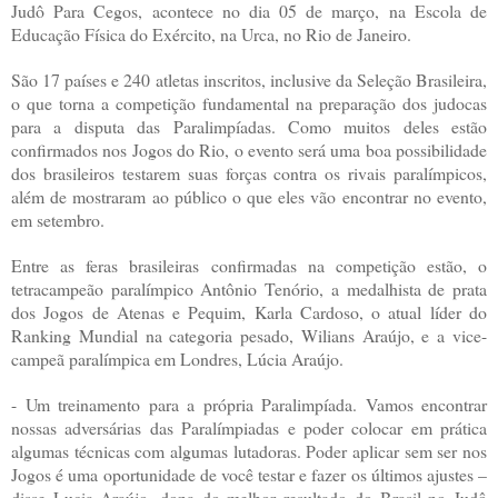
Judô Para Cegos, acontece no dia 05 de março, na Escola de
Educação Física do Exército, na Urca, no Rio de Janeiro.
São 17 países e 240 atletas inscritos, inclusive da Seleção Brasileira,
o que torna a competição fundamental na preparação dos judocas
para a disputa das Paralimpíadas. Como muitos deles estão
confirmados nos Jogos do Rio, o evento será uma boa possibilidade
dos brasileiros testarem suas forças contra os rivais paralímpicos,
além de mostraram ao público o que eles vão encontrar no evento,
em setembro.
Entre as feras brasileiras confirmadas na competição estão, o
tetracampeão paralímpico Antônio Tenório, a medalhista de prata
dos Jogos de Atenas e Pequim, Karla Cardoso, o atual líder do
Ranking Mundial na categoria pesado, Wilians Araújo, e a vice-
campeã paralímpica em Londres, Lúcia Araújo.
- Um treinamento para a própria Paralimpíada. Vamos encontrar
nossas adversárias das Paralímpiadas e poder colocar em prática
algumas técnicas com algumas lutadoras. Poder aplicar sem ser nos
Jogos é uma oportunidade de você testar e fazer os últimos ajustes –
disse Lucia Araújo, dona do melhor resultado do Brasil no Judô