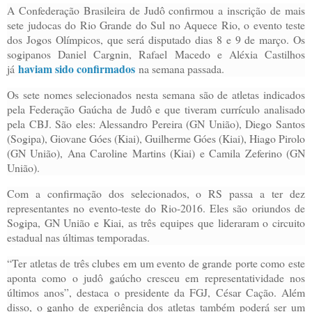
A Confederação Brasileira de Judô confirmou a inscrição de mais
sete judocas do Rio Grande do Sul no Aquece Rio, o evento teste
dos Jogos Olímpicos, que será disputado dias 8 e 9 de março. Os
sogipanos Daniel Cargnin, Rafael Macedo e Aléxia Castilhos
haviam sido confirmados
já
na semana passada.
Os sete nomes selecionados nesta semana são de atletas indicados
pela Federação Gaúcha de Judô e que tiveram currículo analisado
pela CBJ. São eles: Alessandro Pereira (GN União), Diego Santos
(Sogipa), Giovane Góes (Kiai), Guilherme Góes (Kiai), Hiago Pirolo
(GN União), Ana Caroline Martins (Kiai) e Camila Zeferino (GN
União).
Com a confirmação dos selecionados, o RS passa a ter dez
representantes no evento-teste do Rio-2016. Eles são oriundos de
Sogipa, GN União e Kiai, as três equipes que lideraram o circuito
estadual nas últimas temporadas.
“Ter atletas de três clubes em um evento de grande porte como este
aponta como o judô gaúcho cresceu em representatividade nos
últimos anos”, destaca o presidente da FGJ, César Cação. Além
disso, o ganho de experiência dos atletas também poderá ser um