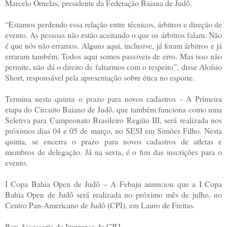
Marcelo Ornelas, presidente da Federação Baiana de Judô.
“Estamos perdendo essa relação entre técnicos, árbitros e direção de
evento. As pessoas não estão aceitando o que os árbitros falam. Não
é que nós não erramos. Alguns aqui, inclusive, já foram árbitros e já
erraram também. Todos aqui somos passiveis de erro. Mas isso não
permite, não dá o direito de faltarmos com o respeito”, disse Aloísio
Short, responsável pela apresentação sobre ética no esporte.
Termina nesta quinta o prazo para novos cadastros - A Primeira
etapa do Circuito Baiano de Judô, que também funciona como uma
Seletiva para Campeonato Brasileiro Região III, será realizada nos
próximos dias 04 e 05 de março, no SESI em Simões Filho. Nesta
quinta, se encerra o prazo para novos cadastros de atletas e
membros de delegação. Já na sexta, é o fim das inscrições para o
evento.
I Copa Bahia Open de Judô – A Febaju anunciou que a I Copa
Bahia Open de Judô será realizada no próximo mês de julho, no
Centro Pan-Americano de Judô (CPJ), em Lauro de Freitas.
Por: Assessoria de Imprensa da CBJ