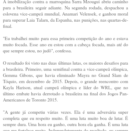
A imobilização contra a marroquina Sarra Mzougui abriu caminho
para a brasileira seguir adiante. Na segunda rodada, despachou a
eslovena vice-campeã mundial, Anamari Velensek, e ganhou moral
para superar Laia Talarn, da Espanha, nas punições, nas quartas-de-
final.
"Eu trabalhei muito para essa primeira competição do ano e estava
muito focada. Esse ano eu estou com a cabeça focada, mais até do
que sempre estou, no judô", confessa.
O resultado foi visto nas duas últimas lutas, os maiores desafios para
a brasileira. Primeiro, uma semifinal contra a vice-campeã olímpica,
Gemma Gibons, que havia eliminado Mayra no Grand Slam de
Tóquio, em dezembro de 2015. Depois, o grande reencontro com
Kayla Harison, atual campeã olímpica e líder do WRL, que no
último embate havia derrotado a brasileira na final dos Jogos Pan-
Americanos de Toronto 2015.
"A gente já competiu várias vezes. Ela é uma adversária super
completa que eu respeito muito. É uma luta muito boa de lutar. É
sempre dura. Uma hora eu ganho, outra hora ela ganha. É uma luta
que me fortalece muito. Independetemente do resultado, eu sempre