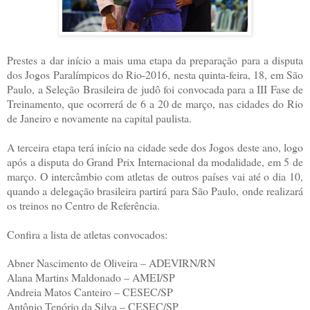
Prestes a dar início a mais uma etapa da preparação para a disputa
dos Jogos Paralímpicos do Rio-2016, nesta quinta-feira, 18, em São
Paulo, a Seleção Brasileira de judô foi convocada para a III Fase de
Treinamento, que ocorrerá de 6 a 20 de março, nas cidades do Rio
de Janeiro e novamente na capital paulista.
A terceira etapa terá início na cidade sede dos Jogos deste ano, logo
após a disputa do Grand Prix Internacional da modalidade, em 5 de
março. O intercâmbio com atletas de outros países vai até o dia 10,
quando a delegação brasileira partirá para São Paulo, onde realizará
os treinos no Centro de Referência.
Confira a lista de atletas convocados:
Abner Nascimento de Oliveira – ADEVIRN/RN
Alana Martins Maldonado – AMEI/SP
Andreia Matos Canteiro – CESEC/SP
Antônio Tenório da Silva – CESEC/SP