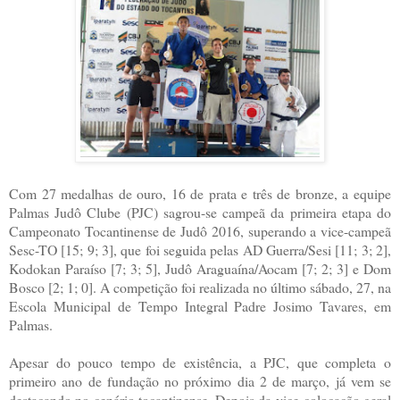
Com 27 medalhas de ouro, 16 de prata e três de bronze, a equipe
Palmas Judô Clube (PJC) sagrou-se campeã da primeira etapa do
Campeonato Tocantinense de Judô 2016, superando a vice-campeã
Sesc-TO [15; 9; 3], que foi seguida pelas AD Guerra/Sesi [11; 3; 2],
Kodokan Paraíso [7; 3; 5], Judô Araguaína/Aocam [7; 2; 3] e Dom
Bosco [2; 1; 0]. A competição foi realizada no último sábado, 27, na
Escola Municipal de Tempo Integral Padre Josimo Tavares, em
Palmas.
Apesar do pouco tempo de existência, a PJC, que completa o
primeiro ano de fundação no próximo dia 2 de março, já vem se
destacando no cenário tocantinense. Depois da vice-colocação geral