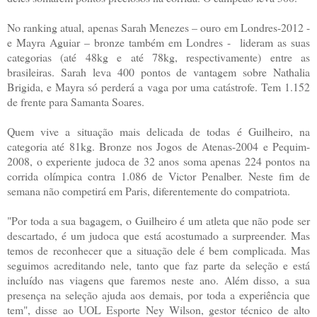
No ranking atual, apenas Sarah Menezes – ouro em Londres-2012 -
e Mayra Aguiar – bronze também em Londres - lideram as suas
categorias (até 48kg e até 78kg, respectivamente) entre as
brasileiras. Sarah leva 400 pontos de vantagem sobre Nathalia
Brigida, e Mayra só perderá a vaga por uma catástrofe. Tem 1.152
de frente para Samanta Soares.
Quem vive a situação mais delicada de todas é Guilheiro, na
categoria até 81kg. Bronze nos Jogos de Atenas-2004 e Pequim-
2008, o experiente judoca de 32 anos soma apenas 224 pontos na
corrida olímpica contra 1.086 de Victor Penalber. Neste fim de
semana não competirá em Paris, diferentemente do compatriota.
"Por toda a sua bagagem, o Guilheiro é um atleta que não pode ser
descartado, é um judoca que está acostumado a surpreender. Mas
temos de reconhecer que a situação dele é bem complicada. Mas
seguimos acreditando nele, tanto que faz parte da seleção e está
incluído nas viagens que faremos neste ano. Além disso, a sua
presença na seleção ajuda aos demais, por toda a experiência que
tem", disse ao UOL Esporte Ney Wilson, gestor técnico de alto