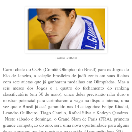
Leandro Guilheiro
Carro-chefe do COB (Comitê Olímpico do Brasil) para os Jogos do
Rio de Janeiro, a seleção brasileira de judô conta em suas fileiras
com sete atletas que já ganharam medalhas em Olimpíadas. Mas a
seis meses dos Jogos e a quatro do fechamento do ranking
classificatório (em 30 de maio), cinco deles precisarão ralar duro e
mostrar potencial para carimbarem a vaga na disputa interna, uma
vez que o Brasil já está garantido nas 14 categorias: Felipe Kitadai,
Leandro Guilheiro, Tiago Camilo, Rafael Silva e Ketleyn Quadros.
Neste sábado e domingo, o Grand Slam de Paris (FRA), primeira
grande competição do ano, será uma nova oportunidade para alguns
deles somarem pontos preciosos na corrida. O campeão leva 500.