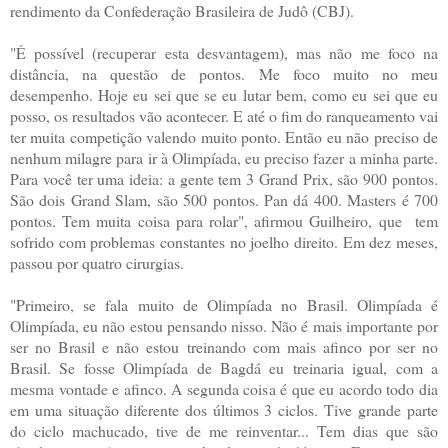
rendimento da Confederação Brasileira de Judô (CBJ).
"É possível (recuperar esta desvantagem), mas não me foco na
distância, na questão de pontos. Me foco muito no meu
desempenho. Hoje eu sei que se eu lutar bem, como eu sei que eu
posso, os resultados vão acontecer. E até o fim do ranqueamento vai
ter muita competição valendo muito ponto. Então eu não preciso de
nenhum milagre para ir à Olimpíada, eu preciso fazer a minha parte.
Para você ter uma ideia: a gente tem 3 Grand Prix, são 900 pontos.
São dois Grand Slam, são 500 pontos. Pan dá 400. Masters é 700
pontos. Tem muita coisa para rolar", afirmou Guilheiro, que tem
sofrido com problemas constantes no joelho direito. Em dez meses,
passou por quatro cirurgias.
"Primeiro, se fala muito de Olimpíada no Brasil. Olimpíada é
Olimpíada, eu não estou pensando nisso. Não é mais importante por
ser no Brasil e não estou treinando com mais afinco por ser no
Brasil. Se fosse Olimpíada de Bagdá eu treinaria igual, com a
mesma vontade e afinco. A segunda coisa é que eu acordo todo dia
em uma situação diferente dos últimos 3 ciclos. Tive grande parte
do ciclo machucado, tive de me reinventar... Tem dias que são