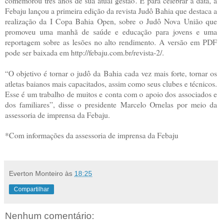
comemorou três anos de sua atual gestão. E para celebrar a data, a
Febaju lançou a primeira edição da revista Judô Bahia que destaca a
realização da I Copa Bahia Open, sobre o Judô Nova União que
promoveu uma manhã de saúde e educação para jovens e uma
reportagem sobre as lesões no alto rendimento. A versão em PDF
pode ser baixada em http://febaju.com.br/revista-2/.
“O objetivo é tornar o judô da Bahia cada vez mais forte, tornar os
atletas baianos mais capacitados, assim como seus clubes e técnicos.
Esse é um trabalho de muitos e conta com o apoio dos associados e
dos familiares”, disse o presidente Marcelo Ornelas por meio da
assessoria de imprensa da Febaju.
*Com informações da assessoria de imprensa da Febaju
Everton Monteiro
às
18:25
Compartilhar
Nenhum comentário: