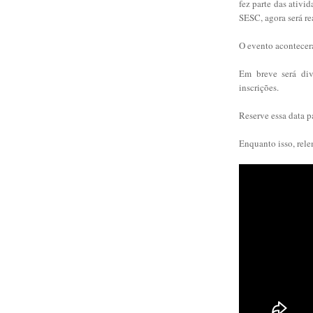
fez parte das ativ
SESC, agora será r
O evento acontecerá
Em breve será div
inscrições.
Reserve essa data 
Enquanto isso, rele