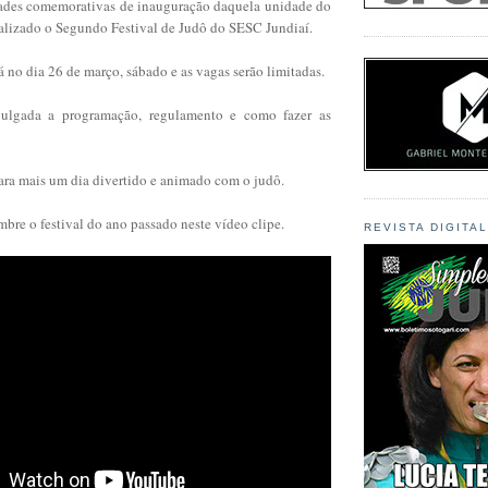
idades comemorativas de inauguração daquela unidade do
ealizado o Segundo Festival de Judô do SESC Jundiaí.
 no dia 26 de março, sábado e as vagas serão limitadas.
ulgada a programação, regulamento e como fazer as
para mais um dia divertido e animado com o judô.
mbre o festival do ano passado neste vídeo clipe.
REVISTA DIGITA