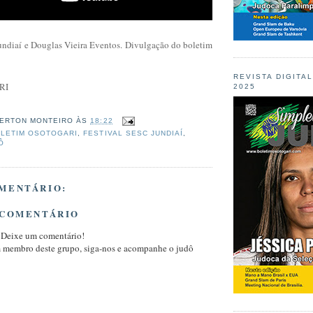
ndiaí e Douglas Vieira Eventos. Divulgação do boletim
REVISTA DIGITA
RI
2025
ERTON MONTEIRO
ÀS
18:22
LETIM OSOTOGARI
,
FESTIVAL SESC JUNDIAÍ
,
Ô
MENTÁRIO:
 COMENTÁRIO
 Deixe um comentário!
m membro deste grupo, siga-nos e acompanhe o judô