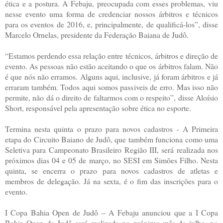
ética e a postura. A Febaju, preocupada com esses problemas, viu
nesse evento uma forma de credenciar nossos árbitros e técnicos
para os eventos de 2016, e, principalmente, de qualificá-los”, disse
Marcelo Ornelas, presidente da Federação Baiana de Judô.
“Estamos perdendo essa relação entre técnicos, árbitros e direção de
evento. As pessoas não estão aceitando o que os árbitros falam. Não
é que nós não erramos. Alguns aqui, inclusive, já foram árbitros e já
erraram também. Todos aqui somos passiveis de erro. Mas isso não
permite, não dá o direito de faltarmos com o respeito”, disse Aloísio
Short, responsável pela apresentação sobre ética no esporte.
Termina nesta quinta o prazo para novos cadastros - A Primeira
etapa do Circuito Baiano de Judô, que também funciona como uma
Seletiva para Campeonato Brasileiro Região III, será realizada nos
próximos dias 04 e 05 de março, no SESI em Simões Filho. Nesta
quinta, se encerra o prazo para novos cadastros de atletas e
membros de delegação. Já na sexta, é o fim das inscrições para o
evento.
I Copa Bahia Open de Judô – A Febaju anunciou que a I Copa
Bahia Open de Judô será realizada no próximo mês de julho, no