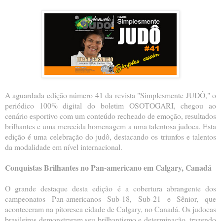
A aguardada edição número 41 da revista "Simplesmente JUDÔ," o
periódico 100% digital do boletim OSOTOGARI, chegou ao
cenário esportivo com um conteúdo recheado de emoção, resultados
brilhantes e uma merecida homenagem a uma talentosa judoca. Esta
edição é uma celebração do judô, destacando os triunfos e talentos
da modalidade em nível internacional.
Conquistas Brilhantes no Pan-americano em Calgary, Canadá
O grande destaque desta edição é a cobertura abrangente dos
campeonatos Pan-americanos Sub-18, Sub-21 e Sênior, que
aconteceram na pitoresca cidade de Calgary, no Canadá. Os judocas
brasileiros demonstraram seu brilhantismo e determinação, trazendo