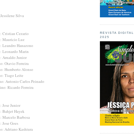
 Jessilene Silva
: Cristian Cezario
REVISTA DIGITA
2025
o: Mauricio Luz
o: Leandro Hanazono
o: Leonardo Marin
: Arnaldo Junior
o: Otavio Ferreira
no: Humberto Alonso
o: Tiago Leite
no: Antonio Carlos Peinado
ino: Ricardo Ferreira
: Jose Junior
o: Bahjet Hayek
o: Marcelo Barbosa
: Jose Goes
no: Adriano Kashiura