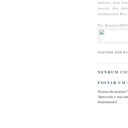
ansiosos para tes
sucesso dos judoc
internacional. Boa s
Por: Boletim OSO
POSTADO POR
EV
NENHUM CO
POSTAR UM
Gostou da matéria?
Aproveite e seja u
diariamente!