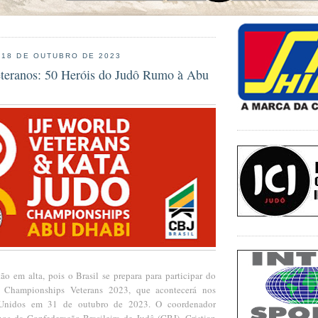
 18 DE OUTUBRO DE 2023
teranos: 50 Heróis do Judô Rumo à Abu
ão em alta, pois o Brasil se prepara para participar do
Championships Veterans 2023, que acontecerá nos
Unidos em 31 de outubro de 2023. O coordenador
nos da Confederação Brasileira de Judô (CBJ), Cristian