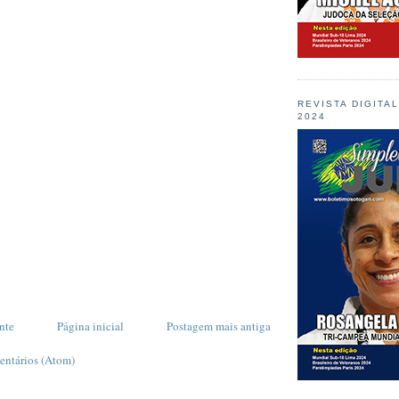
REVISTA DIGITA
2024
nte
Página inicial
Postagem mais antiga
entários (Atom)