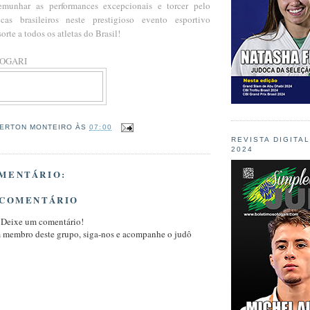
temunhar as performances excepcionais e torcer pelo
as brasileiros neste prestigioso evento esportivo
orte a todos os atletas do Brasil!
TOGARI
ERTON MONTEIRO
ÀS
07:00
REVISTA DIGITA
2024
MENTÁRIO:
 COMENTÁRIO
 Deixe um comentário!
m membro deste grupo, siga-nos e acompanhe o judô