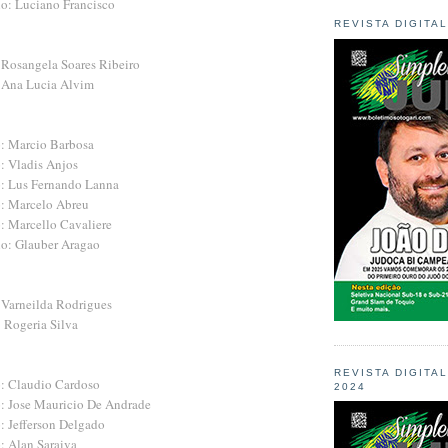
no: Luciano Francisco
REVISTA DIGITA
: Rosangela Soares Ribeiro
: Ana Lucia Alvim
o: Marcio Barbosa
: Vladis Anjos
o: Lus Fernando Lanna
o: Marcelo Abreu
o: Marcello Cavaliere
no: Glauber Aragao
: Varneilda Rodrigues
 Rogeria Silva
REVISTA DIGITA
o: Claudio Cardoso
2024
o: Jose Mauricio De Andrade
: Jefferson Delgado
: Alan Saraiva