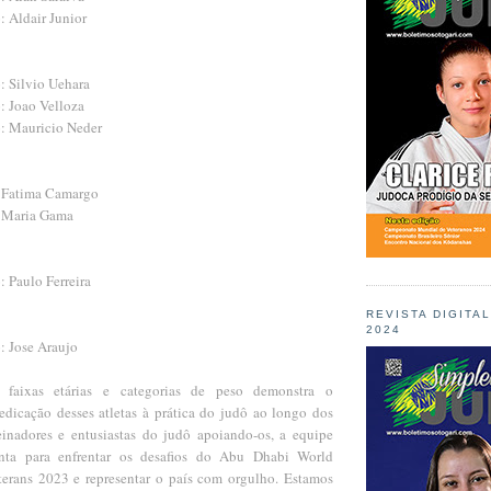
: Aldair Junior
: Silvio Uehara
: Joao Velloza
o: Mauricio Neder
: Fatima Camargo
: Maria Gama
: Paulo Ferreira
REVISTA DIGITA
2024
: Jose Araujo
 faixas etárias e categorias de peso demonstra o
dicação desses atletas à prática do judô ao longo dos
inadores e entusiastas do judô apoiando-os, a equipe
ronta para enfrentar os desafios do Abu Dhabi World
erans 2023 e representar o país com orgulho. Estamos