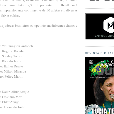
ilhou uma informação importante: o Brasil será
m impressionante contingente de 50 atletas em diversas
 faixas etárias.
s judocas brasileiros competirão em diferentes classes e
o: Wellmington Antoneli
: Rogerio Batista
REVISTA DIGITA
: Stanley Torres
: Ricardo Jesus
no: Hafner Duarte
no: Milton Miranda
no: Felipe Martin
o: Kaike Albuquerque
: Cristiano Mori
: Elder Araújo
no: Leonardo Kubo