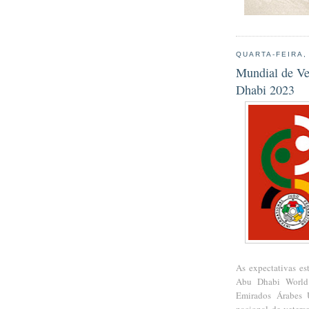
QUARTA-FEIRA,
Mundial de Ve
Dhabi 2023
As expectativas est
Abu Dhabi World 
Emirados Árabes 
nacional de vetera