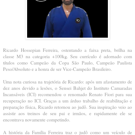
Ricardo Hossepian Ferreira, ostentando a faixa preta, brilha na
classe M3 na categoria +100kg. Seu currículo é adornado com
títulos como Campeão da Copa São Paulo, Campeão Paulista
Peso/Absoluto e a honra de ser Vice-Campeão Brasileiro.
Uma nota curiosa na trajetória de Ricardo: após um afastamento de
dez anos devido a lesões, o Sensei Bahjet do Instituto Camaradas
Incansáveis (ICI) recomendou o renomado Renato Fiori para sua
recuperação no ICI. Graças a um árduo trabalho de reabilitação e
preparação física, Ricardo retornou ao judô. Sua inspiração veio ao
assistir aos treinos de seu pai e irmãos, e rapidamente ele se
encontrava novamente competindo.
A história da Família Ferreira traz o judô como um veículo de