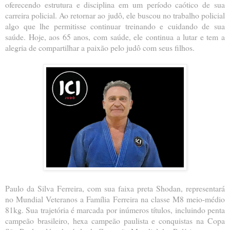
oferecendo estrutura e disciplina em um período caótico de sua
carreira policial. Ao retornar ao judô, ele buscou no trabalho policial
algo que lhe permitisse continuar treinando e cuidando de sua
saúde. Hoje, aos 65 anos, com saúde, ele continua a lutar e tem a
alegria de compartilhar a paixão pelo judô com seus filhos.
Paulo da Silva Ferreira, com sua faixa preta Shodan, representará
no Mundial Veteranos a Família Ferreira na classe M8 meio-médio
81kg. Sua trajetória é marcada por inúmeros títulos, incluindo penta
campeão brasileiro, hexa campeão paulista e conquistas na Copa