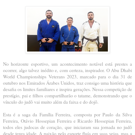
No horizonte esportivo, um acontecimento notável está prestes a
ocorrer, algo talvez inédito e, com certeza, inspirador. O Abu Dhabi
World Championships Veterans 2023, marcado para o dia 31 de
outubro nos Emirados Árabes Unidos, traz consigo uma história que
desafia os limites familiares e inspira gerações. Nessa competição de
prestígio, pai e filhos compartilharão o tatame, demonstrando que o
vínculo do judô vai muito além da faixa e do dojô.
Esta é a saga da Família Ferreira, composta por Paulo da Silva
Ferreira, Otávio Hossepian Ferreira e Ricardo Hossepian Ferreira,
todos eles judocas de coração, que iniciaram sua jornada no judô
desde tenra idade. A paixão pelo esporte fluía em suas veias, mas a