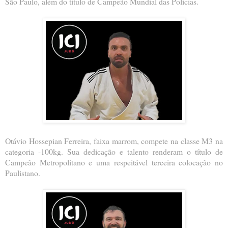
São Paulo, além do título de Campeão Mundial das Polícias.
Otávio Hossepian Ferreira, faixa marrom, compete na classe M3 na
categoria -100kg. Sua dedicação e talento renderam o título de
Campeão Metropolitano e uma respeitável terceira colocação no
Paulistano.