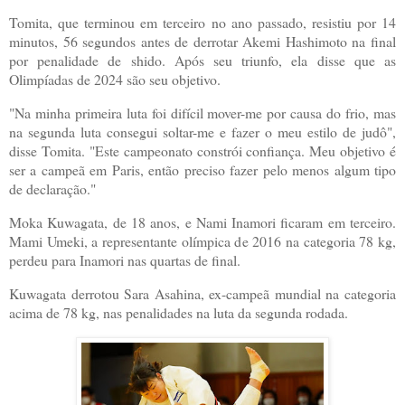
Tomita, que terminou em terceiro no ano passado, resistiu por 14
minutos, 56 segundos antes de derrotar Akemi Hashimoto na final
por penalidade de shido. Após seu triunfo, ela disse que as
Olimpíadas de 2024 são seu objetivo.
"Na minha primeira luta foi difícil mover-me por causa do frio, mas
na segunda luta consegui soltar-me e fazer o meu estilo de judô",
disse Tomita. "Este campeonato constrói confiança. Meu objetivo é
ser a campeã em Paris, então preciso fazer pelo menos algum tipo
de declaração."
Moka Kuwagata, de 18 anos, e Nami Inamori ficaram em terceiro.
Mami Umeki, a representante olímpica de 2016 na categoria 78 kg,
perdeu para Inamori nas quartas de final.
Kuwagata derrotou Sara Asahina, ex-campeã mundial na categoria
acima de 78 kg, nas penalidades na luta da segunda rodada.