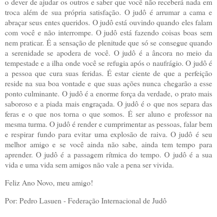
o dever de ajudar os outros e saber que você não receberá nada em
troca além de sua própria satisfação. O judô é arrumar a cama e
abraçar seus entes queridos. O judô está ouvindo quando eles falam
com você e não interrompe. O judô está fazendo coisas boas sem
nem praticar. É a sensação de plenitude que só se consegue quando
a serenidade se apodera de você. O judô é a âncora no meio da
tempestade e a ilha onde você se refugia após o naufrágio. O judô é
a pessoa que cura suas feridas. É estar ciente de que a perfeição
reside na sua boa vontade e que suas ações nunca chegarão a esse
ponto culminante. O judô é a enorme força da verdade, o prato mais
saboroso e a piada mais engraçada. O judô é o que nos separa das
feras e o que nos torna o que somos. É ser aluno e professor na
mesma turma. O judô é render e cumprimentar as pessoas, falar bem
e respirar fundo para evitar uma explosão de raiva. O judô é seu
melhor amigo e se você ainda não sabe, ainda tem tempo para
aprender. O judô é a passagem rítmica do tempo. O judô é a sua
vida e uma vida sem amigos não vale a pena ser vivida.
Feliz Ano Novo, meu amigo!
Por: Pedro Lasuen - Federação Internacional de Judô