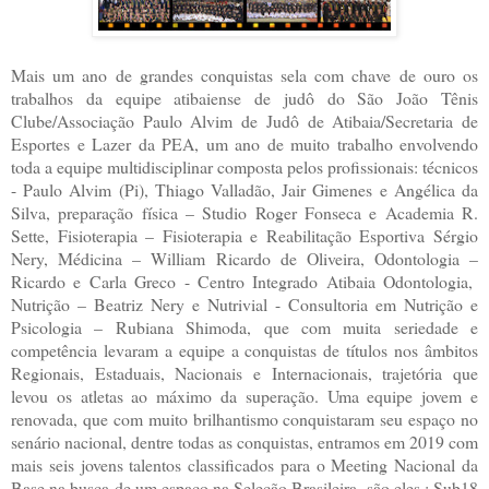
Mais um ano de grandes conquistas sela com chave de ouro os
trabalhos da equipe atibaiense de judô do São João Tênis
Clube/Associação Paulo Alvim de Judô de Atibaia/Secretaria de
Esportes e Lazer da PEA, um ano de muito trabalho envolvendo
toda a equipe multidisciplinar composta pelos profissionais: técnicos
- Paulo Alvim (Pi), Thiago Valladão, Jair Gimenes e Angélica da
Silva, preparação física – Studio Roger Fonseca e Academia R.
Sette, Fisioterapia – Fisioterapia e Reabilitação Esportiva Sérgio
Nery, Médicina – William Ricardo de Oliveira, Odontologia –
Ricardo e Carla Greco - Centro Integrado Atibaia Odontologia,
Nutrição – Beatriz Nery e Nutrivial - Consultoria em Nutrição e
Psicologia – Rubiana Shimoda, que com muita seriedade e
competência levaram a equipe a conquistas de títulos nos âmbitos
Regionais, Estaduais, Nacionais e Internacionais, trajetória que
levou os atletas ao máximo da superação. Uma equipe jovem e
renovada, que com muito brilhantismo conquistaram seu espaço no
senário nacional, dentre todas as conquistas, entramos em 2019 com
mais seis jovens talentos classificados para o Meeting Nacional da
Base na busca de um espaço na Seleção Brasileira, são eles : Sub18