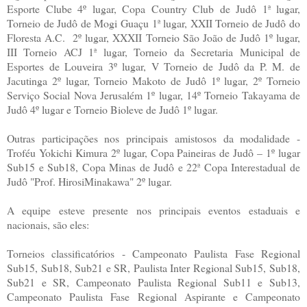
Esporte Clube 4º lugar, Copa Country Club de Judô 1ª lugar,
Torneio de Judô de Mogi Guaçu 1ª lugar, XXII Torneio de Judô do
Floresta A.C. 2º lugar, XXXII Torneio São João de Judô 1º lugar,
III Torneio ACJ 1ª lugar, Torneio da Secretaria Municipal de
Esportes de Louveira 3º lugar, V Torneio de Judô da P. M. de
Jacutinga 2º lugar, Torneio Makoto de Judô 1º lugar, 2º Torneio
Serviço Social Nova Jerusalém 1º lugar, 14º Torneio Takayama de
Judô 4º lugar e Torneio Bioleve de Judô 1º lugar.
Outras participações nos principais amistosos da modalidade -
Troféu Yokichi Kimura 2º lugar, Copa Paineiras de Judô – 1º lugar
Sub15 e Sub18, Copa Minas de Judô e 22ª Copa Interestadual de
Judô "Prof. HirosiMinakawa" 2º lugar.
A equipe esteve presente nos principais eventos estaduais e
nacionais, são eles:
Torneios classificatórios - Campeonato Paulista Fase Regional
Sub15, Sub18, Sub21 e SR, Paulista Inter Regional Sub15, Sub18,
Sub21 e SR, Campeonato Paulista Regional Sub11 e Sub13,
Campeonato Paulista Fase Regional Aspirante e Campeonato