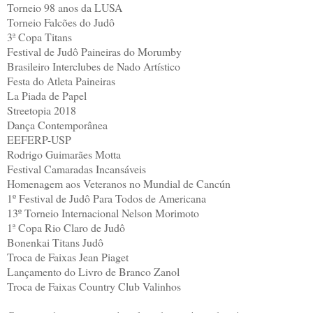
Torneio 98 anos da LUSA
Torneio Falcões do Judô
3ª Copa Titans
Festival de Judô Paineiras do Morumby
Brasileiro Interclubes de Nado Artístico
Festa do Atleta Paineiras
La Piada de Papel
Streetopia 2018
Dança Contemporânea
EEFERP-USP
Rodrigo Guimarães Motta
Festival Camaradas Incansáveis
Homenagem aos Veteranos no Mundial de Cancún
1º Festival de Judô Para Todos de Americana
13º Torneio Internacional Nelson Morimoto
1ª Copa Rio Claro de Judô
Bonenkai Titans Judô
Troca de Faixas Jean Piaget
Lançamento do Livro de Branco Zanol
Troca de Faixas Country Club Valinhos