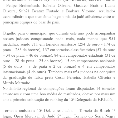
- Felipe Breitenbach, Isabella Oliveira, Gustavo Brait e Luana
Oliveira; Sub21 Beatriz Furtado e Barbara Vitorino, resultados
extraordinários que mantém a hegemonia do judô atibaiense entre as
principais equipes de base do país.
Orgulho para o município, que durante este ano pode acompanhar
nossos judocas conquistando nada mais, nada menos que 951
medalhas, sendo 711 em torneios amistosos (254 de ouro - 174 de
prata – 283 de bronze), 137 em torneios classificatórios (57 de ouro
– 34 de prata – 46 de bronze), 84 em campeonatos estaduais (31 de
ouro – 28 de prata – 25 de bronze), 15 em campeonatos nacionais
(5 de ouro – 8 de prata e 2 de bronze) e 4 em campeonatos
internacionais (4 de ouro). Também mais três judocas na conquista
da graduação de faixa preta Cesar Ferreira, Isabella Oliveira e
Murilo Martinho.
No âmbito regional de competições foram disputados 14 torneios
amistosos e com uma boa média de resultados, obteve por mais um
ano a primeira colocação do ranking da 15ª Delegacia da F.P.Judô.
Torneios amistosos 15ª Del. e resultados – Torneio da Bosch 1º
lugar, Open Mercival de Judô 2ª lugar, Torneio do Serra Negra