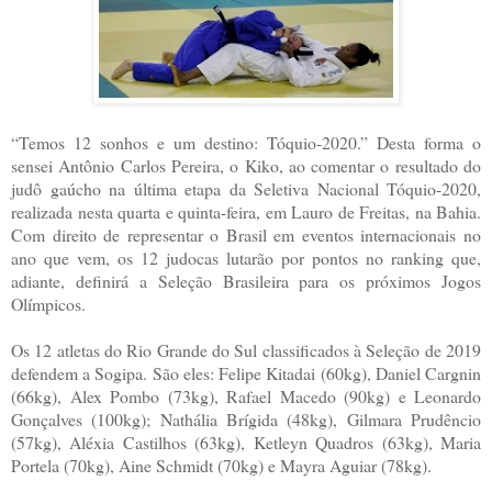
“Temos 12 sonhos e um destino: Tóquio-2020.” Desta forma o
sensei Antônio Carlos Pereira, o Kiko, ao comentar o resultado do
judô gaúcho na última etapa da Seletiva Nacional Tóquio-2020,
realizada nesta quarta e quinta-feira, em Lauro de Freitas, na Bahia.
Com direito de representar o Brasil em eventos internacionais no
ano que vem, os 12 judocas lutarão por pontos no ranking que,
adiante, definirá a Seleção Brasileira para os próximos Jogos
Olímpicos.
Os 12 atletas do Rio Grande do Sul classificados à Seleção de 2019
defendem a Sogipa. São eles: Felipe Kitadai (60kg), Daniel Cargnin
(66kg), Alex Pombo (73kg), Rafael Macedo (90kg) e Leonardo
Gonçalves (100kg); Nathália Brígida (48kg), Gilmara Prudêncio
(57kg), Aléxia Castilhos (63kg), Ketleyn Quadros (63kg), Maria
Portela (70kg), Aine Schmidt (70kg) e Mayra Aguiar (78kg).