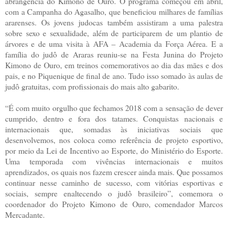
abrangência do Kimono de Ouro. O programa começou em abril,
com a Campanha do Agasalho, que beneficiou milhares de famílias
ararenses. Os jovens judocas também assistiram a uma palestra
sobre sexo e sexualidade, além de participarem de um plantio de
árvores e de uma visita à AFA – Academia da Força Aérea. E a
família do judô de Araras reuniu-se na Festa Junina do Projeto
Kimono de Ouro, em treinos comemorativos ao dia das mães e dos
pais, e no Piquenique de final de ano. Tudo isso somado às aulas de
judô gratuitas, com profissionais do mais alto gabarito.
“É com muito orgulho que fechamos 2018 com a sensação de dever
cumprido, dentro e fora dos tatames. Conquistas nacionais e
internacionais que, somadas às iniciativas sociais que
desenvolvemos, nos coloca como referência de projeto esportivo,
por meio da Lei de Incentivo ao Esporte, do Ministério do Esporte.
Uma temporada com vivências internacionais e muitos
aprendizados, os quais nos fazem crescer ainda mais. Que possamos
continuar nesse caminho de sucesso, com vitórias esportivas e
sociais, sempre enaltecendo o judô brasileiro”, comemora o
coordenador do Projeto Kimono de Ouro, comendador Marcos
Mercadante.