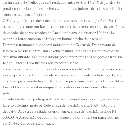
Treinamento de Verão, que será realizado entre os dias 14 e 18 de janeiro do
próximo ano. O evento esportivo é voltado para judocas das classes infantil à
sênior, masculino e feminino.
O Shotyugueiko, um dos mais tradicionais treinamentos de judô do Brasil,
reúne todos os anos em Bastos centenas de atletas representantes de acadêmias
de cidades de vários estados do Brasil, inclusive do exterior. No final da
matéria o leitor encontra os links para baixar a ficha de inscrição.
Durante o treinamento, que será ministrado no Centro de Treinamento de
Bastos, o mestre Uichiro Umakakeba ensinará importantes técnicas que são
decisivas durante uma luta e informações importantes das edições da Revista
Kindai lançadas nos últimos seis meses no Japão.
Os participantes terão treinos ainda com o sensei Max Trombini, que irá passar
suas experiências de treinamento realizado recentemente no Japão, de Genta
Taketani, professor da Jica do Japão, e dos professores bastenses Fablini Silva e
Lucas Oliveira, que estão sempre atualizados com as mais novas técnicas do
judô.
Os interessados em participar da seletiva devem fazer sua inscrição até 4 de
janeiro próximo- neste período a taxa de inscrição custará R$ 450,00 via
depósito. Após a data citada anteriormente, a taxa de inscrição será de R$
500,00. A Associação de Judô informa que o valor poderá ser parcelado, no
cartão de crédito, em até 5 vezes.