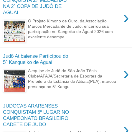
CONQUISTA 27 MEDALHAS
NA 2ª COPA DE JUDÔ DE
›
ÁGUAÍ
O Projeto Kimono de Ouro, da Associação
Marcos Mercadante de Judô, encerrou sua
participação no Kangeiko de Águaí 2026 com
excelente desempe...
Judô Atibaiense Participou do
5º Kangueiko de Aguaí
›
A equipe de Judô do São João Tênis
Clube/APAJA/Secretaria de Esportes da
Prefeitura da Estância de Atibaia(PEA), marcou
presença no 5º Kangu...
JUDOCAS ARARENSES
CONQUISTAM 5º LUGAR NO
CAMPEONATO BRASILEIRO
›
CADETE DE JUDÔ