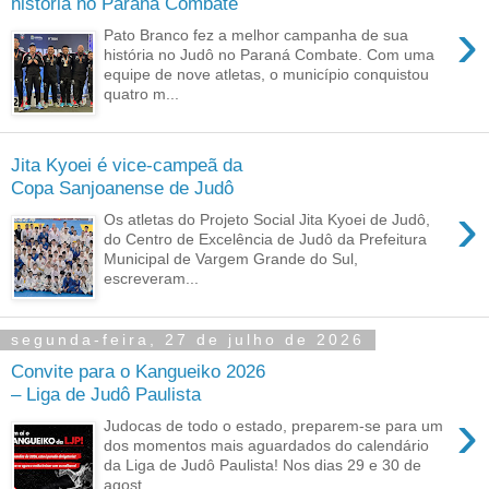
história no Paraná Combate
›
Pato Branco fez a melhor campanha de sua
história no Judô no Paraná Combate. Com uma
equipe de nove atletas, o município conquistou
quatro m...
Jita Kyoei é vice-campeã da
Copa Sanjoanense de Judô
›
Os atletas do Projeto Social Jita Kyoei de Judô,
do Centro de Excelência de Judô da Prefeitura
Municipal de Vargem Grande do Sul,
escreveram...
segunda-feira, 27 de julho de 2026
Convite para o Kangueiko 2026
– Liga de Judô Paulista
›
Judocas de todo o estado, preparem-se para um
dos momentos mais aguardados do calendário
da Liga de Judô Paulista! Nos dias 29 e 30 de
agost...