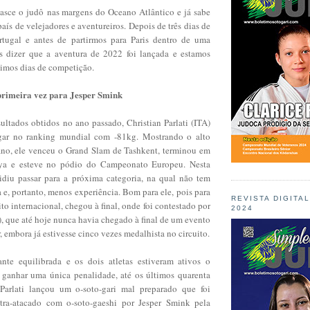
nasce o judô nas margens do Oceano Atlântico e já sabe
aís de velejadores e aventureiros. Depois de três dias de
tugal e antes de partirmos para Paris dentro de uma
 dizer que a aventura de 2022 foi lançada e estamos
ximos dias de competição.
primeira vez para Jesper Smink
ultados obtidos no ano passado, Christian Parlati (ITA)
gar no ranking mundial com -81kg. Mostrando o alto
iano, ele venceu o Grand Slam de Tashkent, terminou em
ya e esteve no pódio do Campeonato Europeu. Nesta
idiu passar para a próxima categoria, na qual não tem
a e, portanto, menos experiência. Bom para ele, pois para
REVISTA DIGITA
ito internacional, chegou à final, onde foi contestado por
2024
, que até hoje nunca havia chegado à final de um evento
 embora já estivesse cinco vezes medalhista no circuito.
ante equilibrada e os dois atletas estiveram ativos o
o ganhar uma única penalidade, até os últimos quarenta
arlati lançou um o-soto-gari mal preparado que foi
tra-atacado com o-soto-gaeshi por Jesper Smink pela