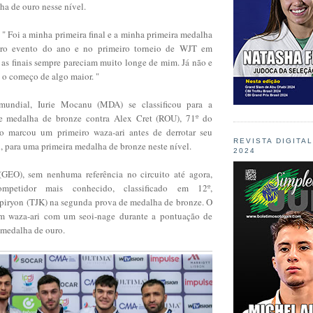
ha de ouro nesse nível.
 " Foi a minha primeira final e a minha primeira medalha
iro evento do ano e no primeiro torneio de WJT em
 as finais sempre pareciam muito longe de mim. Já não e
a o começo de algo maior. "
mundial, Iurie Mocanu (MDA) se classificou para a
de medalha de bronze contra Alex Cret (ROU), 71º do
o marcou um primeiro waza-ari antes de derrotar seu
REVISTA DIGITA
, para uma primeira medalha de bronze neste nível.
2024
GEO), sem nenhuma referência no circuito até agora,
petidor mais conhecido, classificado em 12º,
iryon (TJK) na segunda prova de medalha de bronze. O
m waza-ari com um seoi-nage durante a pontuação de
 medalha de ouro.