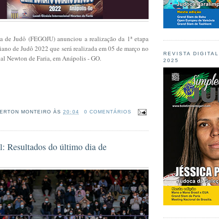
a de Judô (FEGOJU) anunciou a realização da 1ª etapa
no de Judô 2022 que será realizada em 05 de março no
REVISTA DIGITA
nal Newton de Faria, em Anápolis - GO.
2025
ERTON MONTEIRO
ÀS
20:04
0 COMENTÁRIOS
: Resultados do último dia de