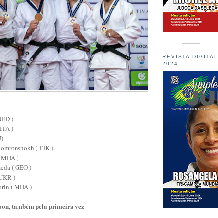
REVISTA DIGITA
2024
NED )
ITA )
U)
omronshokh ( TJK )
( MDA )
da ( GEO )
UKR )
in ( MDA )
oon, também pela primeira vez