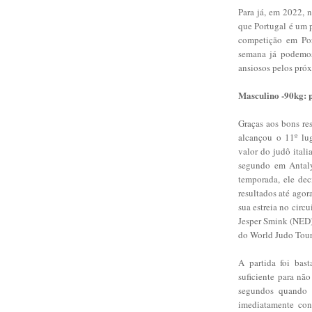
Para já, em 2022, 
que Portugal é um p
competição em Por
semana já podemos
ansiosos pelos pró
Masculino -90kg: 
Graças aos bons res
alcançou o 11º lu
valor do judô ital
segundo em Antal
temporada, ele dec
resultados até agor
sua estreia no circu
Jesper Smink (NED)
do World Judo Tour,
A partida foi bast
suficiente para nã
segundos quando P
imediatamente con