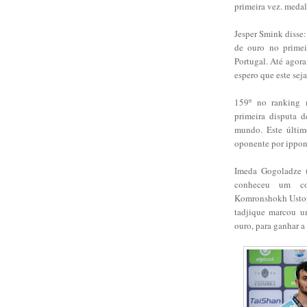
primeira vez. medal
Jesper Smink disse:
de ouro no prime
Portugal. Até agora
espero que este sej
159º no ranking 
primeira disputa 
mundo. Este últim
oponente por ippon
Imeda Gogoladze (
conheceu um com
Komronshokh Ustop
tadjique marcou u
ouro, para ganhar a