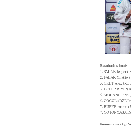
Resultados finais
1. SMINK Jesper ( 
2. FALAR Cristão ( 
3. CRET Alex (RO
3. USTOPIRIYON K
5. MOCANU Iurie 
5. GOGOLADZE Ime
7. BUBYR Artem ( 
7. GOTONOAGA Dor
Feminino -78kg: Y