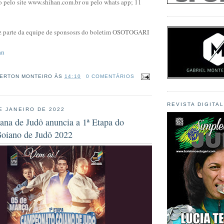
 pelo site www.shihan.com.br ou pelo whats app; 11
z parte da equipe de sponsosrs do boletim OSOTOGARI
an
ERTON MONTEIRO
ÀS
14:10
0 COMENTÁRIOS
REVISTA DIGITA
E JANEIRO DE 2022
ana de Judô anuncia a 1ª Etapa do
oiano de Judô 2022