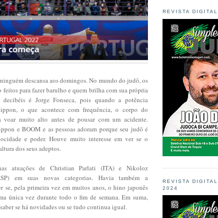
REVISTA DIGITA
ninguém descansa aos domingos. No mundo do judô, os
o feitos para fazer barulho e quem brilha com sua própria
 decibéis é Jorge Fonseca, pois quando a potência
 ippon, o que acontece com frequência, o corpo do
a voar muito alto antes de pousar com um acidente.
ippon e BOOM e as pessoas adoram porque seu judô é
elocidade e poder. Houve muito interesse em ver se o
altura dos seus adeptos.
nas atuações de Christian Parlati (ITA) e Nikoloz
(ESP) em suas novas categorias. Havia também a
REVISTA DIGITA
er se, pela primeira vez em muitos anos, o hino japonês
2024
uma única vez durante todo o fim de semana. Em suma,
saber se há novidades ou se tudo continua igual.