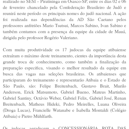
realizado no SESI – Piratininga em Osasco-SP, entre os dias 02 e 06
de fevereiro chancelado pela Confederação Brasileiro de Judô e
reunirá neste período os principais nomes do judô nacional. A ação
foi realizada nas dependências da AD São Caetano pelos
professores anfitriões Mario Tsutsui, Marcos Sabino, Ivan Sabino e
também contamos com a presença da equipe da cidade de Mauá,
dirigida pelo professor Rogério Valeriano.
Com muita produtividade os 17 judocas da equipe atibaiense
extraíram o máximo deste treinamento, cientes da importância desta
grande troca de conhecimento, como também a finalização da
preparação especifica, visando o melhor resultado da equipe em
busca das vagas nas seleções brasileiras. Os atibaienses que
participaram do treinamento e representarão Atibaia e o Estado de
São Paulo, são: Felipe Breitenbach, Gustavo Brait, Murilo
Anderson, Erick Matsumoto, Gabriel Bueno, Mateus Martinho,
Gabriel Santiny, Octávio Weber, Gabriel Felix, Gabriel José, Renan
Breitenbach, Matheus Hideki, Pedro Meirelles, Luana Oliveira
(Droga Lucas), Francielle Watanabe e Isabella Montaldi (Colégio
Atibaia) e Pietro Mühlfarth.
Os judocas agradecem a CONCESSIONÁRIA ROTA DAS