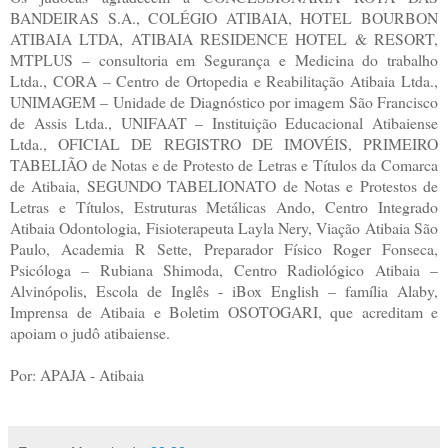
BANDEIRAS S.A., COLÉGIO ATIBAIA, HOTEL BOURBON
ATIBAIA LTDA, ATIBAIA RESIDENCE HOTEL & RESORT,
MTPLUS – consultoria em Segurança e Medicina do trabalho
Ltda., CORA – Centro de Ortopedia e Reabilitação Atibaia Ltda.,
UNIMAGEM – Unidade de Diagnóstico por imagem São Francisco
de Assis Ltda., UNIFAAT – Instituição Educacional Atibaiense
Ltda., OFICIAL DE REGISTRO DE IMOVÉIS, PRIMEIRO
TABELIÃO de Notas e de Protesto de Letras e Títulos da Comarca
de Atibaia, SEGUNDO TABELIONATO de Notas e Protestos de
Letras e Títulos, Estruturas Metálicas Ando, Centro Integrado
Atibaia Odontologia, Fisioterapeuta Layla Nery, Viação Atibaia São
Paulo, Academia R Sette, Preparador Físico Roger Fonseca,
Psicóloga – Rubiana Shimoda, Centro Radiológico Atibaia –
Alvinópolis, Escola de Inglês - iBox English – família Alaby,
Imprensa de Atibaia e Boletim OSOTOGARI, que acreditam e
apoiam o judô atibaiense.
Por: APAJA - Atibaia