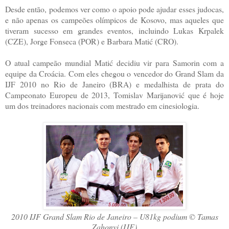
Desde então, podemos ver como o apoio pode ajudar esses judocas,
e não apenas os campeões olímpicos de Kosovo, mas aqueles que
tiveram sucesso em grandes eventos, incluindo Lukas Krpalek
(CZE), Jorge Fonseca (POR) e Barbara Matić (CRO).
O atual campeão mundial Matić decidiu vir para Samorin com a
equipe da Croácia. Com eles chegou o vencedor do Grand Slam da
IJF 2010 no Rio de Janeiro (BRA) e medalhista de prata do
Campeonato Europeu de 2013, Tomislav Marijanović que é hoje
um dos treinadores nacionais com mestrado em cinesiologia.
2010 IJF Grand Slam Rio de Janeiro – U81kg podium © Tamas
Zahonyi (IJF)