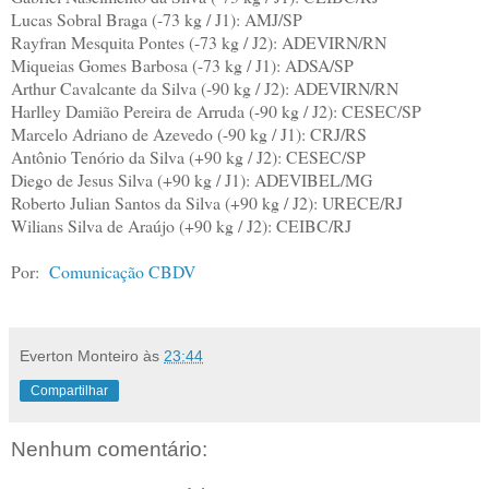
Lucas Sobral Braga (-73 kg / J1): AMJ/SP
Rayfran Mesquita Pontes (-73 kg / J2): ADEVIRN/RN
Miqueias Gomes Barbosa (-73 kg / J1): ADSA/SP
Arthur Cavalcante da Silva (-90 kg / J2): ADEVIRN/RN
Harlley Damião Pereira de Arruda (-90 kg / J2): CESEC/SP
Marcelo Adriano de Azevedo (-90 kg / J1): CRJ/RS
Antônio Tenório da Silva (+90 kg / J2): CESEC/SP
Diego de Jesus Silva (+90 kg / J1): ADEVIBEL/MG
Roberto Julian Santos da Silva (+90 kg / J2): URECE/RJ
Wilians Silva de Araújo (+90 kg / J2): CEIBC/RJ
Por:
Comunicação CBDV
Everton Monteiro
às
23:44
Compartilhar
Nenhum comentário: