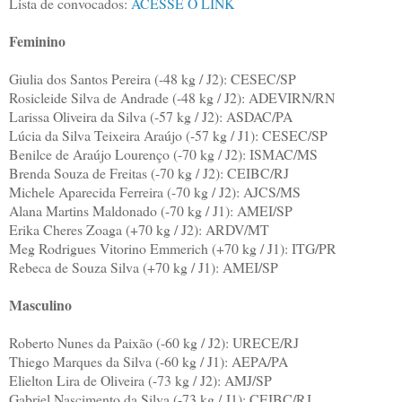
Lista de convocados:
ACESSE O LINK
Feminino
Giulia dos Santos Pereira (-48 kg / J2): CESEC/SP
Rosicleide Silva de Andrade (-48 kg / J2): ADEVIRN/RN
Larissa Oliveira da Silva (-57 kg / J2): ASDAC/PA
Lúcia da Silva Teixeira Araújo (-57 kg / J1): CESEC/SP
Benilce de Araújo Lourenço (-70 kg / J2): ISMAC/MS
Brenda Souza de Freitas (-70 kg / J2): CEIBC/RJ
Michele Aparecida Ferreira (-70 kg / J2): AJCS/MS
Alana Martins Maldonado (-70 kg / J1): AMEI/SP
Erika Cheres Zoaga (+70 kg / J2): ARDV/MT
Meg Rodrigues Vitorino Emmerich (+70 kg / J1): ITG/PR
Rebeca de Souza Silva (+70 kg / J1): AMEI/SP
Masculino
Roberto Nunes da Paixão (-60 kg / J2): URECE/RJ
Thiego Marques da Silva (-60 kg / J1): AEPA/PA
Elielton Lira de Oliveira (-73 kg / J2): AMJ/SP
Gabriel Nascimento da Silva (-73 kg / J1): CEIBC/RJ