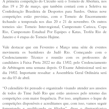
A primeira competição do Circuito será o Torneio de Abertura, nos
dias 19 e 20 de março, que também contará com a Seletiva na
Confederação Brasileira de Desportos para Surdos. Outras nove
competições estão previstas, com o Torneio de Encerramento
fechando a temporada nos dias 20 e 21 de novembro. Os outros
torneios são: Torneio Inter-regional, Campeonato Carioca, Copa
Rio, Campeonato Estadual Por Equipes e Katas, Troféu Rio de
Janeiro e 4 etapas do Torneio Hajime.
Vale destacar que em Fevereiro e Março uma série de eventos
movimenta os bastidores do Judô Rio. Começando com o
Credenciamento Técnico e reunião com os professores de
candidatos à Faixa Preta 2022 no dia 13/02; pelo Credenciamento
de Arbitragem uma semana depois. O Exame Admissional será no
dia 19/02. Importante ressaltar: a Assembleia Geral Ordinária será
no dia 03 de abril.
“O calendário foi pensado e organizado visando atender aos anseios
de todos do Time Judô Rio que estão ansiosos pelo retorno das
competições com maior frequência. Por isso, ampliamos o leque de
competições disponíveis e acreditamos que, com isso, vamos seguir
fomentando e qualificando os filiados”, disse o diretor-técnico