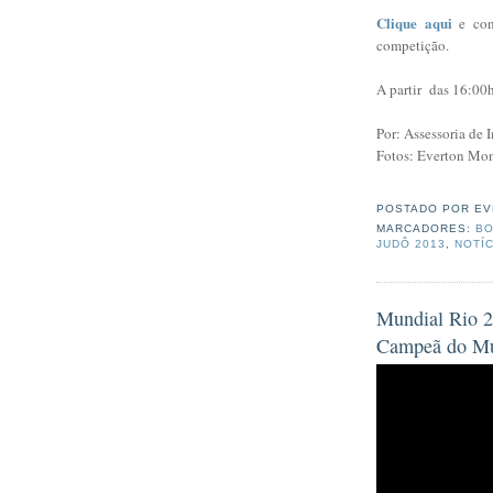
Clique aqui
e con
competição.
A partir das 16:00
Por: Assessoria de
Fotos: Everton Mon
POSTADO POR
EV
MARCADORES:
BO
JUDÔ 2013
,
NOTÍ
Mundial Rio 20
Campeã do M