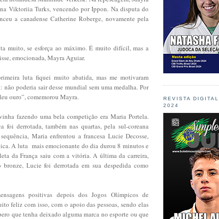
ana Viktoriia Turks, vencendo por Ippon. Na disputa do
venceu a canadense Catherine Roberge, novamente pela
ta muito, se esforça ao máximo. É muito difícil, mas a
disse, emocionada, Mayra Aguiar.
rimeira luta fiquei muito abatida, mas me motivaram
i: não poderia sair desse mundial sem uma medalha. Por
valeu ouro”, comemorou Mayra.
REVISTA DIGITA
2024
vinha fazendo uma bela competição era Maria Portela.
ca foi derrotada, também nas quartas, pela sul-coreana
sequência, Maria enfrentou a francesa Lucie Decosse,
ica. A luta mais emocionante do dia durou 8 minutos e
eta da França saiu com a vitória. A última da carreira,
o bronze, Lucie foi derrotada em sua despedida como
ensagens positivas depois dos Jogos Olímpicos de
ito feliz com isso, com o apoio das pessoas, sendo elas
pero que tenha deixado alguma marca no esporte ou que