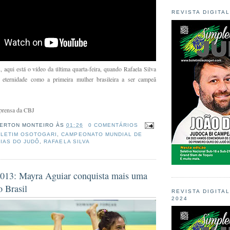
REVISTA DIGITA
, aqui está o vídeo da última quarta-feira, quando Rafaela Silva
eternidade como a primeira mulher brasileira a ser campeã
mprensa da CBJ
ERTON MONTEIRO
ÀS
01:26
0 COMENTÁRIOS
LETIM OSOTOGARI
,
CAMPEONATO MUNDIAL DE
CIAS DO JUDÔ
,
RAFAELA SILVA
013: Mayra Aguiar conquista mais uma
 Brasil
REVISTA DIGITA
2024