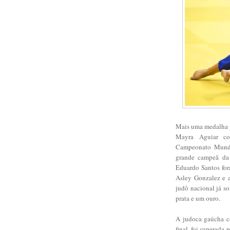
Mais uma medalha pa
Mayra Aguiar co
Campeonato Mundia
grande campeã da 
Eduardo Santos for
Asley Gonzalez e 
judô nacional já s
prata e um ouro.
A judoca gaúcha c
final, foi superad