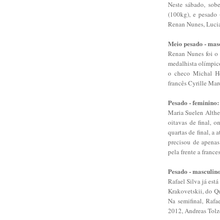
Neste sábado, sob
(100kg), e pesado 
Renan Nunes, Lucia
Meio pesado - mas
Renan Nunes foi o 
medalhista olímpic
o checo Michal Ho
francês Cyrille Mar
Pesado - feminino:
Maria Suelen Althem
oitavas de final, 
quartas de final, a
precisou de apenas 
pela frente a franc
Pesado - masculin
Rafael Silva já está
Krakovetskii, do Q
Na semifinal, Raf
2012, Andreas Tolz