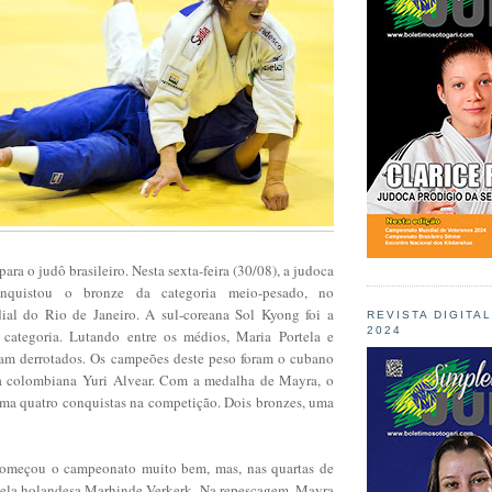
ra o judô brasileiro. Nesta sexta-feira (30/08), a judoca
nquistou o bronze da categoria meio-pesado, no
l do Rio de Janeiro. A sul-coreana Sol Kyong foi a
REVISTA DIGITA
2024
categoria. Lutando entre os médios, Maria Portela e
am derrotados. Os campeões deste peso foram o cubano
a colombiana Yuri Alvear. Com a medalha de Mayra, o
oma quatro conquistas na competição. Dois bronzes, uma
omeçou o campeonato muito bem, mas, nas quartas de
a pela holandesa Marhinde Verkerk. Na repescagem, Mayra