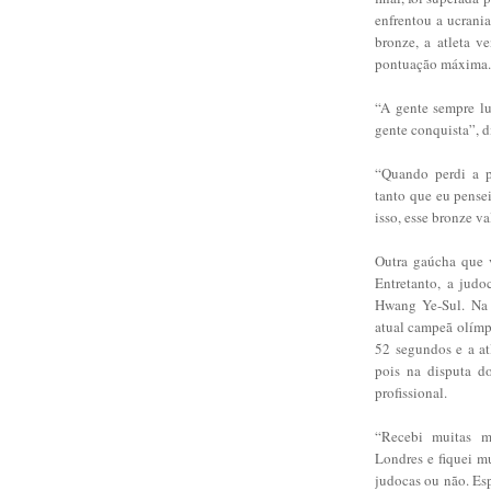
enfrentou a ucrani
bronze, a atleta 
pontuação máxima.
“A gente sempre lu
gente conquista”, 
“Quando perdi a p
tanto que eu pense
isso, esse bronze 
Outra gaúcha que 
Entretanto, a judo
Hwang Ye-Sul. Na 
atual campeã olímp
52 segundos e a atl
pois na disputa d
profissional.
“Recebi muitas m
Londres e fiquei mu
judocas ou não. Es