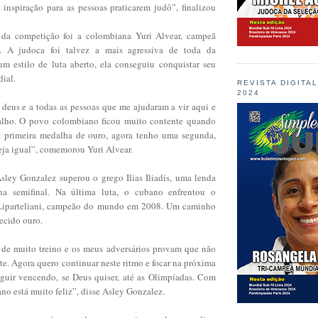
inspiração para as pessoas praticarem judô”, finalizou
da competição foi a colombiana Yuri Alvear, campeã
 A judoca foi talvez a mais agressiva de toda da
 estilo de luta aberto, ela conseguiu conquistar seu
ial.
REVISTA DIGITA
2024
 deus e a todas as pessoas que me ajudaram a vir aqui e
alho. O povo colombiano ficou muito contente quando
a primeira medalha de ouro, agora tenho uma segunda,
seja igual”, comemorou Yuri Alvear.
sley Gonzalez superou o grego Ilias Iliadis, uma lenda
na semifinal. Na última luta, o cubano enfrentou o
Liparteliani, campeão do mundo em 2008. Um caminho
recido ouro.
to de muito treino e os meus adversários provam que não
te. Agora quero continuar neste ritmo e focar na próxima
guir vencendo, se Deus quiser, até as Olimpíadas. Com
no está muito feliz”, disse Asley Gonzalez.