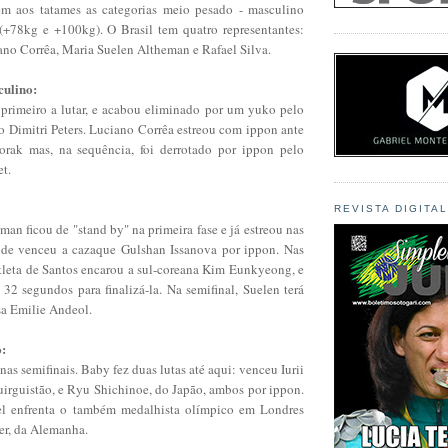
em aos tatames as categorias meio pesado - masculino
(+78kg e +100kg). O Brasil tem quatro representantes:
no Corrêa, Maria Suelen Altheman e Rafael Silva.
culino:
primeiro a lutar, e acabou eliminado por um yuko pelo
o Dimitri Peters. Luciano Corrêa estreou com ippon ante
rak mas, na sequência, foi derrotado por ippon pelo
et.
REVISTA DIGITA
an ficou de "stand by" na primeira fase e já estreou nas
onde venceu a cazaque Gulshan Issanova por ippon. Nas
 atleta de Santos encarou a sul-coreana Kim Eunkyeong, e
32 segundos para finalizá-la. Na semifinal, Suelen terá
esa Emilie Andeol.
o:
 nas semifinais. Baby fez duas lutas até aqui: venceu Iurii
uirguistão, e Ryu Shichinoe, do Japão, ambos por ippon.
ael enfrenta o também medalhista olímpico em Londres
er, da Alemanha.