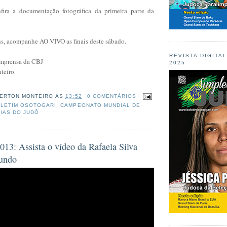
fira a documentação fotográfica da primeira parte da
hs, acompanhe AO VIVO as finais deste sábado.
REVISTA DIGITA
 Imprensa da CBJ
2025
teiro
ERTON MONTEIRO
ÀS
13:52
0 COMENTÁRIOS
LETIM OSOTOGARI
,
CAMPEONATO MUNDIAL DE
CIAS DO JUDÔ
13: Assista o vídeo da Rafaela Silva
undo