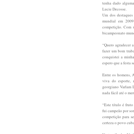
tenha dado alguma 
Lucie Decosse.
Um dos destaques 
mundial em 2009.
competição. Com um
bicampeonato mund
“Quero agradecer a
fazer um bom trab
conquistei a minh
espero que a festa 
Entre os homens, A
viva do esporte, 
georgiano Varlam 
nada fácil até o me
“Este título é fru
fui campeão por sor
competição para se
certeza o povo cuba