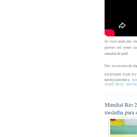
Se você ainda não viu
gravou seu nome na 
mundial de judô.
Por: Assessoria de i
POSTADO POR
EV
MARCADORES:
BO
JUDÔ 2013
,
NOTÍ
Mundial Rio 2
medalha para o