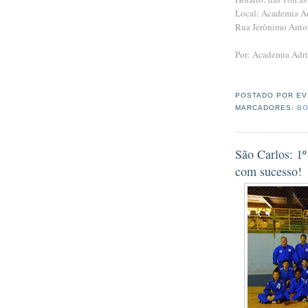
Local: Academia A
Rua Jerônimo Antoni
Por: Academia Adr
POSTADO POR
EV
MARCADORES:
BO
São Carlos: 1º
com sucesso!