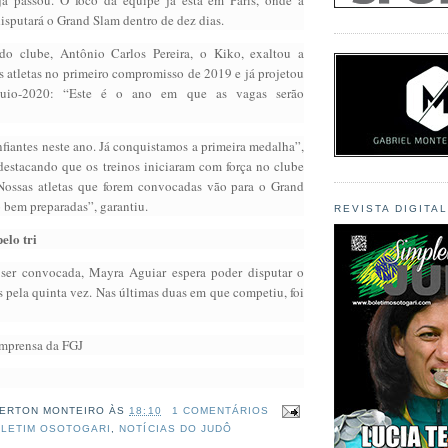
disputará o Grand Slam dentro de dez dias.
 do clube, Antônio Carlos Pereira, o Kiko, exaltou a
s atletas no primeiro compromisso de 2019 e já projetou
uio-2020: “Este é o ano em que as vagas serão
fiantes neste ano. Já conquistamos a primeira medalha”,
 destacando que os treinos iniciaram com força no clube
Nossas atletas que forem convocadas vão para o Grand
 bem preparadas”, garantiu.
REVISTA DIGITA
elo tri
 ser convocada, Mayra Aguiar espera poder disputar o
 pela quinta vez. Nas últimas duas em que competiu, foi
Imprensa da FGJ
ERTON MONTEIRO
ÀS
18:10
1 COMENTÁRIOS
LETIM OSOTOGARI
,
NOTÍCIAS DO JUDÔ