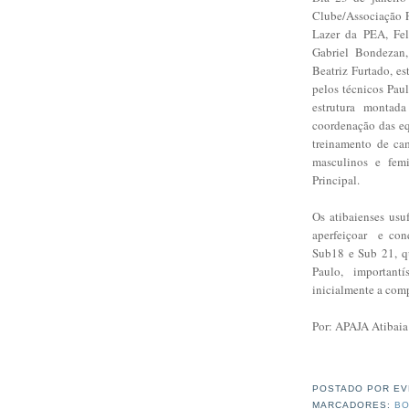
Clube/Associação P
Lazer da PEA, Fel
Gabriel Bondezan, 
Beatriz Furtado, 
pelos técnicos Pau
estrutura montada
coordenação das eq
treinamento de c
masculinos e fem
Principal.
Os atibaienses usuf
aperfeiçoar e con
Sub18 e Sub 21, q
Paulo, important
inicialmente a comp
Por: APAJA Atibaia
POSTADO POR
EV
MARCADORES:
BO