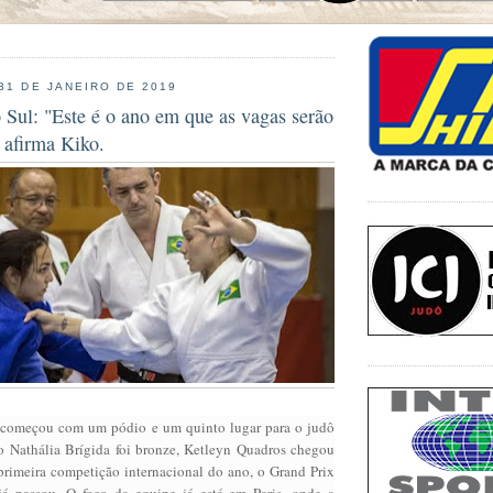
 31 DE JANEIRO DE 2019
 Sul: "Este é o ano em que as vagas serão
 afirma Kiko.
começou com um pódio e um quinto lugar para o judô
 Nathália Brígida foi bronze, Ketleyn Quadros chegou
primeira competição internacional do ano, o Grand Prix
já passou. O foco da equipe já está em Paris, onde a