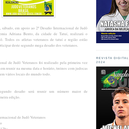
, sábado, em apoio ao 2º Desafio Internacional de Judô
emia Adriana Bento, da cidade de Tatuí, realizará o
. Todos os atletas veteranos de tatuí e região estão
ticipar deste segundo mega desafio dos veteranos.
REVISTA DIGITA
ional de Judô Veteranos foi realizado pela primeira vez
2024
 em reunir na mesma data e horário, treinos com judocas
 em vários locais do mundo todo.
egundo desafio será reunir um número maior de
imeira edição.
ternacional de Judô Veteranos
ro
 12hs