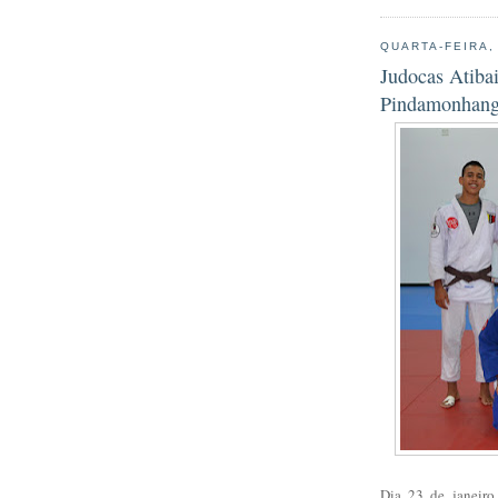
QUARTA-FEIRA,
Judocas Atiba
Pindamonhang
Dia 23 de janeiro