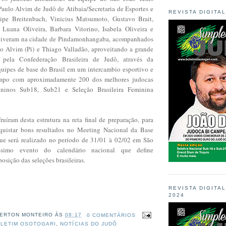
aulo Alvim de Judô de Atibaia/Secretaria de Esportes e
REVISTA DIGITA
ipe Breitenbach, Vinicius Matsumoto, Gustavo Brait,
Luana Oliveira, Barbara Vitorino, Isabela Oliveira e
estiveram na cidade de Pindamonhangaba, acompanhados
lo Alvim (Pi) e Thiago Valladão, aproveitando a grande
 pela Confederação Brasileira de Judô, através da
uipes de base do Brasil em um intercambio esportivo e
ampo com aproximadamente 200 dos melhores judocas
ininos Sub18, Sub21 e Seleção Brasileira Feminina
ruíram desta estrutura na reta final de preparação, para
quistar bons resultados no Meeting Nacional da Base
ue será realizado no período de 31/01 à 02/02 em São
íssimo evento do calendário nacional que define
osição das seleções brasileiras.
REVISTA DIGITA
2024
ERTON MONTEIRO
ÀS
08:17
0 COMENTÁRIOS
LETIM OSOTOGARI
,
NOTÍCIAS DO JUDÔ