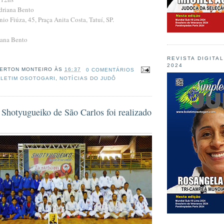
driana Bento
o Fiúza, 45, Praça Anita Costa, Tatuí, SP.
iana Bento
REVISTA DIGITA
2024
ERTON MONTEIRO
ÀS
16:37
0 COMENTÁRIOS
LETIM OSOTOGARI
,
NOTÍCIAS DO JUDÔ
 Shotyugueiko de São Carlos foi realizado