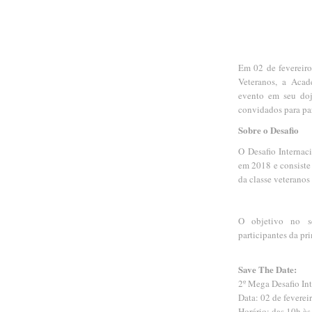
Em 02 de fevereiro
Veteranos, a Acad
evento em seu dojô
convidados para par
Sobre o Desafio
O Desafio Internac
em 2018 e consiste
da classe veteranos
O objetivo no s
participantes da pr
Save The Date:
2º Mega Desafio In
Data: 02 de feverei
Horário: das 10h às