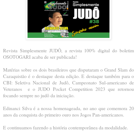
Revista Simplesmente JUDÔ, a revista 100% digital do boletim
OSOTOGARI acaba de ser publicada!
Matérias sobre os dois brasileiros que disputaram o Grand Slam do
Cazaquistão é o destaque desta edição. E destaque também para o
CBI: Seletiva Nacional de Judô, Campeonato Sul-americano de
Veteranos e o JUDO Pocket Competition 2023 que retornou
focando sempre no judô da iniciação.
Edinanci Silva é a nossa homenageada, no ano que comemora 20
anos da conquista do primeiro ouro nos Jogos Pan-americanos.
E continuamos fazendo a história contemporânea da modalidade.