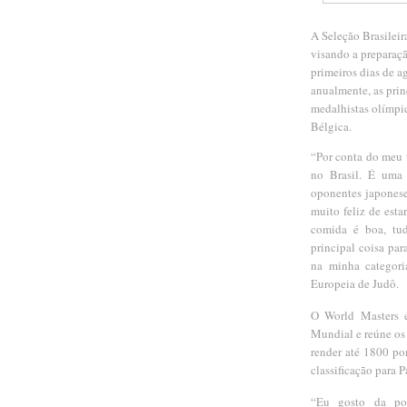
A Seleção Brasileir
visando a preparaç
primeiros dias de a
anualmente, as prin
medalhistas olímpic
Bélgica.
“Por conta do meu t
no Brasil. É uma
oponentes japonese
muito feliz de est
comida é boa, tu
principal coisa pa
na minha categori
Europeia de Judô.
O World Masters é
Mundial e reúne os
render até 1800 po
classificação para P
“Eu gosto da pos