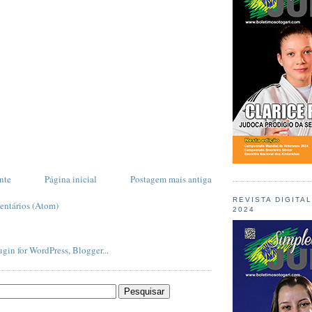
nte
Página inicial
Postagem mais antiga
REVISTA DIGITA
entários (Atom)
2024