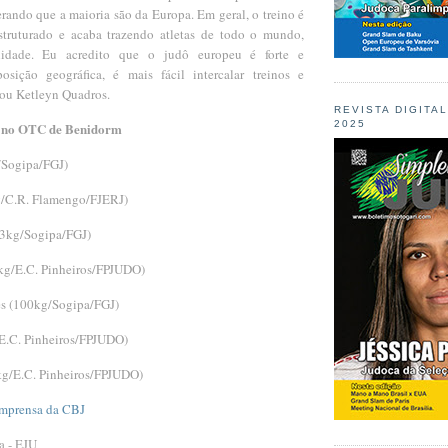
rando que a maioria são da Europa. Em geral, o treino é
struturado e acaba trazendo atletas de todo o mundo,
idade. Eu acredito que o judô europeu é forte e
posição geográfica, é mais fácil intercalar treinos e
ou Ketleyn Quadros.
REVISTA DIGITA
2025
a no OTC de Benidorm
/Sogipa/FGJ)
g/C.R. Flamengo/FJERJ)
63kg/Sogipa/FGJ)
kg/E.C. Pinheiros/FPJUDO)
s (100kg/Sogipa/FGJ)
(E.C. Pinheiros/FPJUDO)
kg/E.C. Pinheiros/FPJUDO)
Imprensa da CBJ
a - EJU