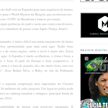
a de Judô está na Espanha para uma sequência de treinos
ão para o World Masters da Hungria, que acontecerá nos
gosto. O OTC de Benidorm é famoso por reunir,
cipais potências do judô e neste ano conta com diversos
os e mundiais de países como Japão, França, Israel e
amanho, é muito difícil encontrar um parceiro de treino
 boa oportunidade para mim estar aqui. Tenho bons
s e de outras nações, então o nível é muito alto. Estou
REVISTA DIGITA
ar aqui. A Espanha é muito acolhedora, o clima é bom, a
do é bom. O judô da Europa é bem competitivo. A
ra mim é a luta de pegada, eles são muito bons com isso
a”, disse Rafael Silva, o Baby, ao site da Federação
 a segunda competição mais importante do Circuito
 36 melhores de cada categoria. Um lugar no pódio pode
ntos no ranking mundial e olímpico, principal forma de
aris 2024.
sibilidade de treinar com possíveis oponentes. É