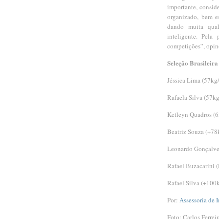
importante, conside
organizado, bem e
dando muita qual
inteligente. Pela 
competições”, opin
Seleção Brasileir
Jéssica Lima (57kg
Rafaela Silva (57k
Ketleyn Quadros (
Beatriz Souza (+78
Leonardo Gonçalve
Rafael Buzacarini 
Rafael Silva (+100
Por:
Assessoria de 
Foto: Carlos Ferreir