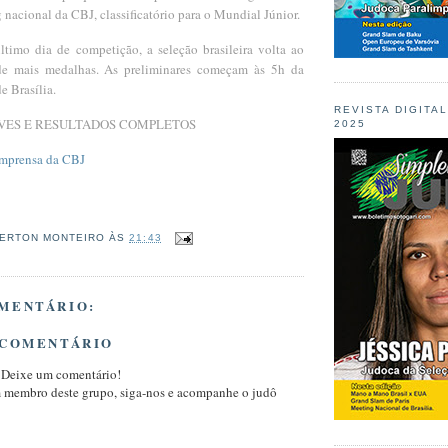
 nacional da CBJ, classificatório para o Mundial Júnior.
timo dia de competição, a seleção brasileira volta ao
e mais medalhas. As preliminares começam às 5h da
e Brasília.
REVISTA DIGITA
VES E RESULTADOS COMPLETOS
2025
Imprensa da CBJ
ERTON MONTEIRO
ÀS
21:43
MENTÁRIO:
 COMENTÁRIO
 Deixe um comentário!
m membro deste grupo, siga-nos e acompanhe o judô