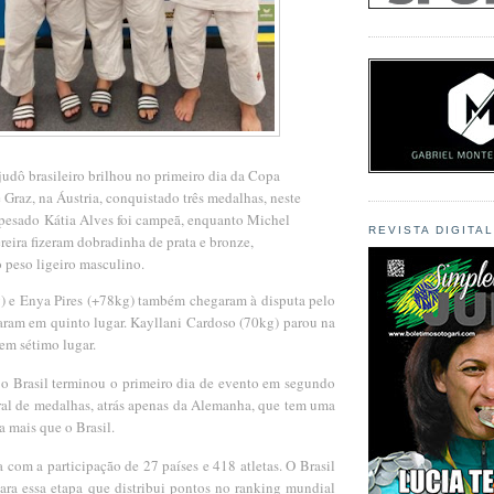
udô brasileiro brilhou no primeiro dia da Copa
Graz, na Áustria, conquistado três medalhas, neste
 pesado
Kátia Alves foi campeã, enquanto Michel
REVISTA DIGITA
eira fizeram dobradinha de prata e bronze,
o peso ligeiro masculino.
 e Enya Pires (+78kg) também chegaram à disputa pelo
aram em quinto lugar. Kayllani Cardoso (70kg) parou na
 em sétimo lugar.
 o Brasil terminou o primeiro dia de evento em segundo
ral de medalhas, atrás apenas da Alemanha, que tem uma
a mais que o Brasil.
com a participação de 27 países e 418 atletas. O Brasil
para essa etapa que distribui pontos no ranking mundial