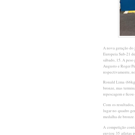
A nova geração do j
Europeia Sub-21 de 
sábado, 15. A peso
Augusto e Roger Per
respectivamente, n
Ronald Lima (66kg)
bronze, mas termin
repescagem e ficou
Com os resultados,
lugar no quadro ge
medalha de bronze 
A competição conta 
enviou 35 atletas 