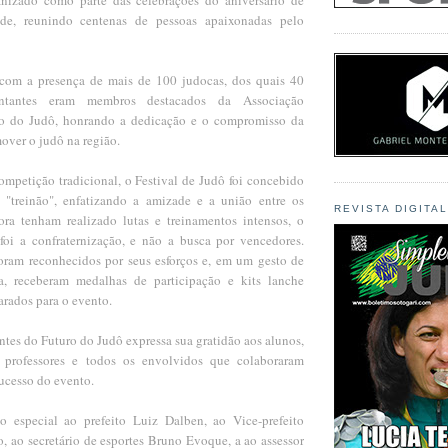
de, reunindo centenas de pessoas apaixonadas pelo
 com a presença de mais de 100 judocas, dos quais 40
sentantes eram membros destacados da Associação
o do Judô, honrando a dedicação e o compromisso da
over o judô na região.
ompetição tradicional, o Festival de Judô foi concebido
"treinão", enfatizando a amizade e a união entre os
REVISTA DIGITA
ora tenham realizado lutas e treinamentos intensos, o
 foi a confraternização, e não a busca por vencedores.
oram reconhecidos por seus esforços e, em um gesto de
ra, receberam medalhas de participação e kits lanche
arados para o evento.
tes do Futuro do Judô expressa sua gratidão aos alunos,
s, professores e todos os envolvidos que colaboraram
ucesso do evento.
 especial ao prefeito Luiz Dalben, ao Vice-prefeito
, ao secretário de esportes Bruno Evoque, a ao assessor