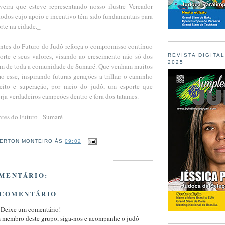
veira que esteve representando nosso ilustre Vereador
 todos cujo apoio e incentivo têm sido fundamentais para
rte na cidade._
tes do Futuro do Judô reforça o compromisso contínuo
rte e seus valores, visando ao crescimento não só dos
REVISTA DIGITA
2025
ém de toda a comunidade de Sumaré. Que venham muitos
o esse, inspirando futuras gerações a trilhar o caminho
speito e superação, por meio do judô, um esporte que
forja verdadeiros campeões dentro e fora dos tatames.
es do Futuro - Sumaré
ERTON MONTEIRO
ÀS
09:02
MENTÁRIO:
 COMENTÁRIO
 Deixe um comentário!
m membro deste grupo, siga-nos e acompanhe o judô