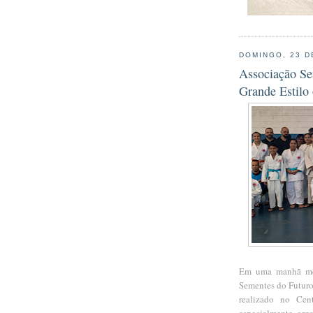
DOMINGO, 23 D
Associação Se
Grande Estilo
Em uma manhã mem
Sementes do Futuro
realizado no Cen
especialmente org