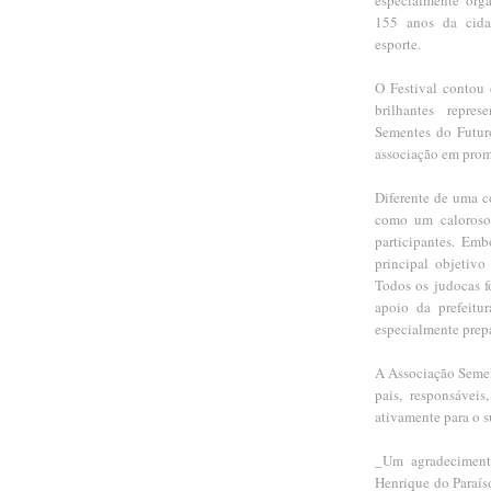
155 anos da cida
esporte.
O Festival contou
brilhantes repre
Sementes do Futur
associação em prom
Diferente de uma c
como um caloroso 
participantes. Emb
principal objetivo
Todos os judocas f
apoio da prefeitu
especialmente prep
A Associação Semen
pais, responsávei
ativamente para o s
_Um agradecimento
Henrique do Paraíso