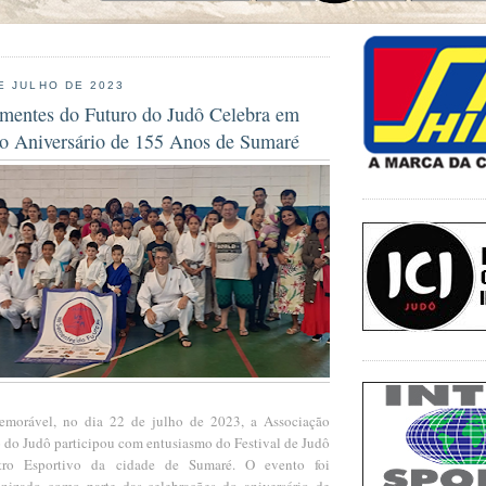
E JULHO DE 2023
mentes do Futuro do Judô Celebra em
 o Aniversário de 155 Anos de Sumaré
orável, no dia 22 de julho de 2023, a Associação
 do Judô participou com entusiasmo do Festival de Judô
tro Esportivo da cidade de Sumaré. O evento foi
anizado como parte das celebrações do aniversário de