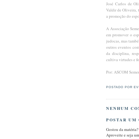
José Carlos de Oli
Valdir de Oliveira,
a promoção do espo
A Associação Semen
em promover o espo
judocas, mas tamb
outros eventos com
da disciplina, re
cultiva virtudes e 
Por: ASCOM Sement
POSTADO POR
EV
NENHUM CO
POSTAR UM
Gostou da matéria?
Aproveite e seja u