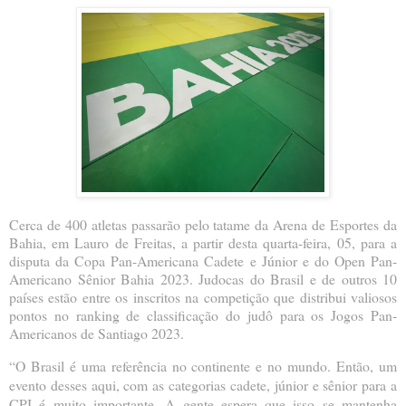
Cerca de 400 atletas passarão pelo tatame da Arena de Esportes da
Bahia, em Lauro de Freitas, a partir desta quarta-feira, 05, para a
disputa da Copa Pan-Americana Cadete e Júnior e do Open Pan-
Americano Sênior Bahia 2023. Judocas do Brasil e de outros 10
países estão entre os inscritos na competição que distribui valiosos
pontos no ranking de classificação do judô para os Jogos Pan-
Americanos de Santiago 2023.
“O Brasil é uma referência no continente e no mundo. Então, um
evento desses aqui, com as categorias cadete, júnior e sênior para a
CPJ é muito importante. A gente espera que isso se mantenha