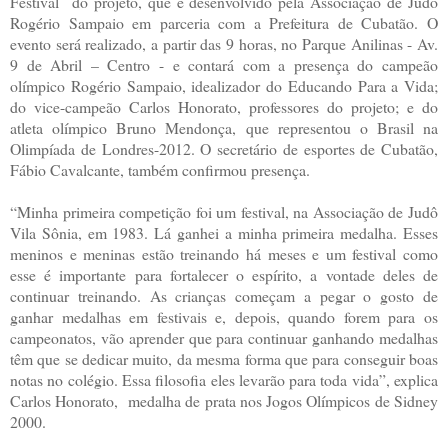
Festival do projeto, que é desenvolvido pela Associação de Judô
Rogério Sampaio em parceria com a Prefeitura de Cubatão. O
evento será realizado, a partir das 9 horas, no Parque Anilinas - Av.
9 de Abril – Centro - e contará com a presença do campeão
olímpico Rogério Sampaio, idealizador do Educando Para a Vida;
do vice-campeão Carlos Honorato, professores do projeto; e do
atleta olímpico Bruno Mendonça, que representou o Brasil na
Olimpíada de Londres-2012. O secretário de esportes de Cubatão,
Fábio Cavalcante, também confirmou presença.
“Minha primeira competição foi um festival, na Associação de Judô
Vila Sônia, em 1983. Lá ganhei a minha primeira medalha. Esses
meninos e meninas estão treinando há meses e um festival como
esse é importante para fortalecer o espírito, a vontade deles de
continuar treinando. As crianças começam a pegar o gosto de
ganhar medalhas em festivais e, depois, quando forem para os
campeonatos, vão aprender que para continuar ganhando medalhas
têm que se dedicar muito, da mesma forma que para conseguir boas
notas no colégio. Essa filosofia eles levarão para toda vida”, explica
Carlos Honorato, medalha de prata nos Jogos Olímpicos de Sidney
2000.