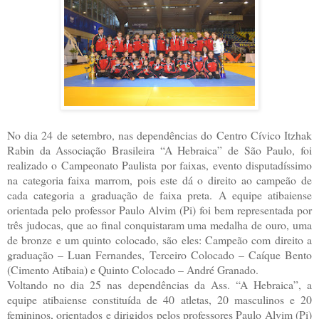
No dia 24 de setembro, nas dependências do Centro Cívico Itzhak
Rabin da Associação Brasileira “A Hebraica” de São Paulo, foi
realizado o Campeonato Paulista por faixas, evento disputadíssimo
na categoria faixa marrom, pois este dá o direito ao campeão de
cada categoria a graduação de faixa preta. A equipe atibaiense
orientada pelo professor Paulo Alvim (Pi) foi bem representada por
três judocas, que ao final conquistaram uma medalha de ouro, uma
de bronze e um quinto colocado, são eles: Campeão com direito a
graduação – Luan Fernandes, Terceiro Colocado – Caíque Bento
(Cimento Atibaia) e Quinto Colocado – André Granado.
Voltando no dia 25 nas dependências da Ass. “A Hebraica”, a
equipe atibaiense constituída de 40 atletas, 20 masculinos e 20
femininos, orientados e dirigidos pelos professores Paulo Alvim (Pi)