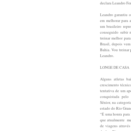
declara Leandro Fer
Leandro garantiu o
em melhorar para a
um brasileiro repr
conseguido subir n
treinar melhor par
Brasil, depois vem
Bahia. Vou treinar 
Leandro.
LONGE DE CASA
Alguns atletas ba
crescimento técnico
tentativa de um ap
conquistada pelo 
Sênior, na categori
estado do Rio Grande
“É uma honra para 
que atualmente me 
de viagens através