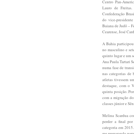
Centro Pan-Americ
Lauro de Freitas
Confederação Brasi
do vice-president
Baiana de Judô – Fe
Cearense, José Car
A Bahia participou
no masculino e set
quinto lugar e um s
Ana Paula Tartari S
numa fase de transi
nas categorias de 
atletas tivessem 
destaque, com o V
quinta posição. Po
com a migração do
classes júnior e Sên
Melina Scardua co
perder a final po
categoria em 2015.
me preparando para 