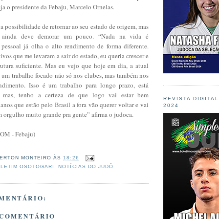
ja o presidente da Febaju, Marcelo Ornelas.
a possibilidade de retornar ao seu estado de origem, mas
o ainda deve demorar um pouco. “Nada na vida é
 pessoal já olha o alto rendimento de forma diferente.
ivos que me levaram a sair do estado, eu queria crescer e
rutura suficiente. Mas eu vejo que hoje em dia, a atual
o um trabalho focado não só nos clubes, mas também nos
endimento. Isso é um trabalho para longo prazo, está
 mas, tenho a certeza de que logo vai estar bem
REVISTA DIGITA
ianos que estão pelo Brasil a fora vão querer voltar e vai
2024
m orgulho muito grande pra gente” afirma o judoca.
COM - Febaju)
ERTON MONTEIRO
ÀS
18:26
LETIM OSOTOGARI
,
NOTÍCIAS DO JUDÔ
MENTÁRIO:
 COMENTÁRIO