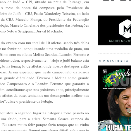
ano de Judô – CPJ, situado na praia de Ipitanga, em
. A mesa de honra foi composta pelo Presidente da
leira de Judô – CBJ, Paulo Wanderley Teixeira, ao lado
e da CBJ, Marcelo França, do Presidente da Federação
baju, Marcelo Ornelas, e dos presidentes das Federações
doso Neto e Sergipana, Durval Machado.
 do evento com um total de 10 atletas, sendo três deles
e no feminino, conquistando uma medalha de prata, um
étimo com os atletas Melina Scardua, Leandro Ferrante e
eidenstucker, respectivamente. “Hoje o judô baiano está
REVISTA DIGITA
ção na formação de atletas, onde nossos destaques estão
base. Já era esperado que neste campeonato os nossos
uma grande dificuldade. Tivemos a Melina como grande
ice Campeonato e o Leandro Ferrante que garantiu a
rém, acreditamos que nos próximos anos, principalmente
s atletas da base, tenhamos um desempenho melhor nas
ior”, disse o presidente da Febaju.
nquistou o segundo lugar na categoria meio pesado ao
r um shido, para a atleta Samanta Soares, campeã da
 “Eu estou muito feliz porque fazia tempo que eu vinha
esse campeonato. Peguei uma chave difícil, sabia que ia