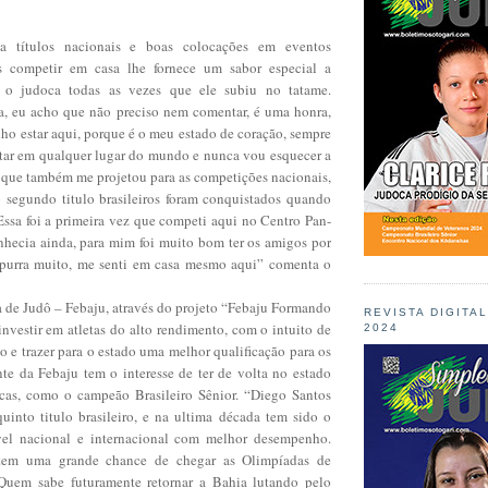
 títulos nacionais e boas colocações em eventos
as competir em casa lhe fornece um sabor especial a
 o judoca todas as vezes que ele subiu no tatame.
, eu acho que não preciso nem comentar, é uma honra,
ho estar aqui, porque é o meu estado de coração, sempre
estar em qualquer lugar do mundo e nunca vou esquecer a
o que também me projetou para as competições nacionais,
 segundo titulo brasileiros foram conquistados quando
Essa foi a primeira vez que competi aqui no Centro Pan-
hecia ainda, para mim foi muito bom ter os amigos por
mpurra muito, me senti em casa mesmo aqui” comenta o
 de Judô – Febaju, através do projeto “Febaju Formando
REVISTA DIGITA
nvestir em atletas do alto rendimento, com o intuito de
2024
o e trazer para o estado uma melhor qualificação para os
nte da Febaju tem o interesse de ter de volta no estado
cas, como o campeão Brasileiro Sênior. “Diego Santos
uinto titulo brasileiro, e na ultima década tem sido o
ível nacional e internacional com melhor desempenho.
 tem uma grande chance de chegar as Olimpíadas de
uem sabe futuramente retornar a Bahia lutando pelo