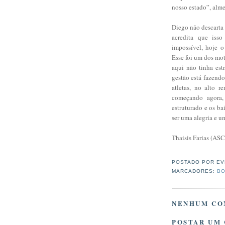
nosso estado”, alme
Diego não descarta 
acredita que iss
impossível, hoje o
Esse foi um dos mot
aqui não tinha est
gestão está fazend
atletas, no alto r
começando agora,
estruturado e os ba
ser uma alegria e u
Thaisis Farias (AS
POSTADO POR
EV
MARCADORES:
BO
NENHUM CO
POSTAR UM