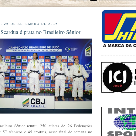
, 26 DE SETEMBRO DE 2016
Scardua é prata no Brasileiro Sênior
ileiro Sênior reuniu 250 atletas de 26 Federações
de 57 técnicos e 45 árbitros, neste final de semana no