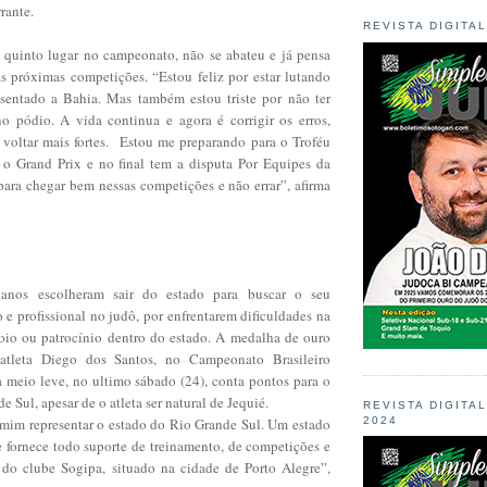
rante.
REVISTA DIGITA
 quinto lugar no campeonato, não se abateu e já pensa
s próximas competições. “Estou feliz por estar lutando
esentado a Bahia. Mas também estou triste por não ter
o pódio. A vida continua e agora é corrigir os erros,
a voltar mais fortes. Estou me preparando para o Troféu
 o Grand Prix e no final tem a disputa Por Equipes da
para chegar bem nessas competições e não errar”, afirma
ianos escolheram sair do estado para buscar o seu
 e profissional no judô, por enfrentarem dificuldades na
oio ou patrocínio dentro do estado. A medalha de ouro
atleta Diego dos Santos, no Campeonato Brasileiro
a meio leve, no ultimo sábado (24), conta pontos para o
 Sul, apesar de o atleta ser natural de Jequié.
REVISTA DIGITA
mim representar o estado do Rio Grande Sul. Um estado
2024
fornece todo suporte de treinamento, de competições e
 do clube Sogipa, situado na cidade de Porto Alegre”,