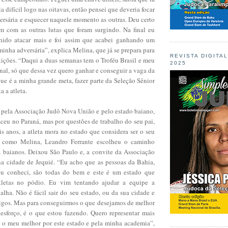
a difícil logo nas oitavas, então pensei que deveria focar
ersária e esquecer naquele momento as outras. Deu certo
sim com as outras lutas que foram surgindo. Na final eu
lhido atacar mais e foi assim que acabei ganhando um
minha adversária”, explica Melina, que já se prepara para
REVISTA DIGITA
ições. “Daqui a duas semanas tem o Troféu Brasil e meu
2025
inal, só que dessa vez quero ganhar e conseguir a vaga da
que é a minha grande meta, fazer parte da Seleção Sênior
a a atleta.
 pela Associação Judô Nova União e pelo estado baiano,
ceu no Paraná, mas por questões de trabalho do seu pai,
s anos, a atleta mora no estado que considera ser o seu
 como Melina, Leandro Ferrante escolheu o caminho
s baianos. Deixou São Paulo e, a convite da Associação
na cidade de Jequié. “Eu acho que as pessoas da Bahia,
u conheci, são todas do bem e este é um estado que
tletas no pódio. Eu vim tentando ajudar a equipe a
lha. Não é fácil sair do seu estado, ou da sua cidade e
migos. Mas para conseguirmos o que desejamos de melhor
 esforço, é o que estou fazendo. Quero representar mais
r o meu melhor por este estado e pela minha academia”,