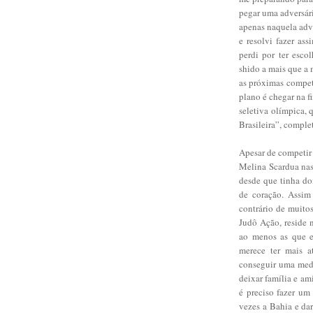
pegar uma adversári
apenas naquela adv
e resolvi fazer as
perdi por ter esco
shido a mais que a 
as próximas compet
plano é chegar na f
seletiva olímpica, 
Brasileira”, complet
Apesar de competir
Melina Scardua nas
desde que tinha doi
de coração. Assim
contrário de muito
Judô Ação, reside 
ao menos as que e
merece ter mais a
conseguir uma meda
deixar família e a
é preciso fazer um
vezes a Bahia e da