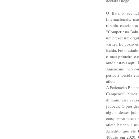
declara Diego.
O Baiano acumula
internacionais, m
torcida ovacionou
“Competir na Bahia
um prazer, um orgul
vai ser. Eu posso 
Bahia. Foi o estad
o meu primeiro e o
ainda estava aqui. 
Americano, não con
perto, a torcida e
atleta.
A Federação Baiana
Campeões”, busca i
diminuir essa evasã
judocas. O preside
alguns desses judo
conquistou o seu q
atleta baiano a n
Acredito que ele
Tóquio em 2020. Q