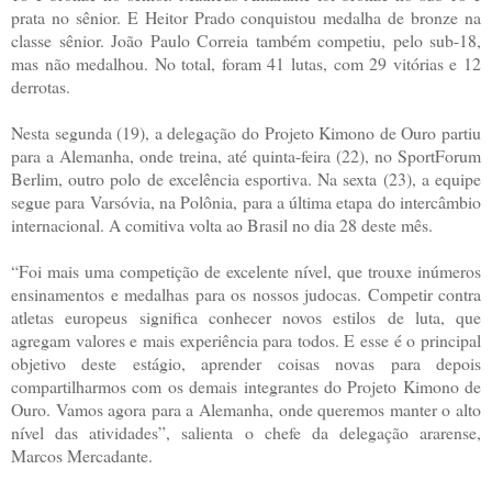
prata no sênior. E Heitor Prado conquistou medalha de bronze na
classe sênior. João Paulo Correia também competiu, pelo sub-18,
mas não medalhou. No total, foram 41 lutas, com 29 vitórias e 12
derrotas.
Nesta segunda (19), a delegação do Projeto Kimono de Ouro partiu
para a Alemanha, onde treina, até quinta-feira (22), no SportForum
Berlim, outro polo de excelência esportiva. Na sexta (23), a equipe
segue para Varsóvia, na Polônia, para a última etapa do intercâmbio
internacional. A comitiva volta ao Brasil no dia 28 deste mês.
“Foi mais uma competição de excelente nível, que trouxe inúmeros
ensinamentos e medalhas para os nossos judocas. Competir contra
atletas europeus significa conhecer novos estilos de luta, que
agregam valores e mais experiência para todos. E esse é o principal
objetivo deste estágio, aprender coisas novas para depois
compartilharmos com os demais integrantes do Projeto Kimono de
Ouro. Vamos agora para a Alemanha, onde queremos manter o alto
nível das atividades”, salienta o chefe da delegação ararense,
Marcos Mercadante.