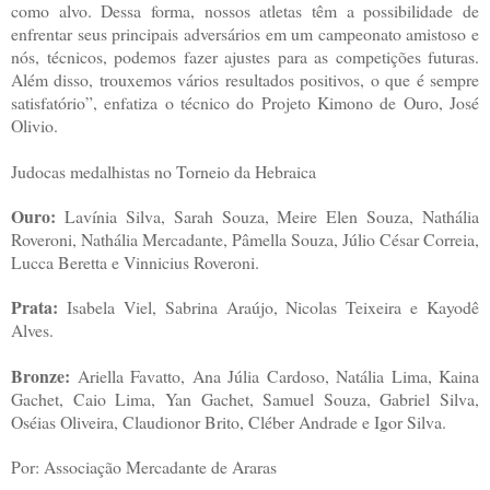
como alvo. Dessa forma, nossos atletas têm a possibilidade de
enfrentar seus principais adversários em um campeonato amistoso e
nós, técnicos, podemos fazer ajustes para as competições futuras.
Além disso, trouxemos vários resultados positivos, o que é sempre
satisfatório”, enfatiza o técnico do Projeto Kimono de Ouro, José
Olivio.
Judocas medalhistas no Torneio da Hebraica
Ouro:
Lavínia Silva, Sarah Souza, Meire Elen Souza, Nathália
Roveroni, Nathália Mercadante, Pâmella Souza, Júlio César Correia,
Lucca Beretta e Vinnicius Roveroni.
Prata:
Isabela Viel, Sabrina Araújo, Nicolas Teixeira e Kayodê
Alves.
Bronze:
Ariella Favatto, Ana Júlia Cardoso, Natália Lima, Kaina
Gachet, Caio Lima, Yan Gachet, Samuel Souza, Gabriel Silva,
Oséias Oliveira, Claudionor Brito, Cléber Andrade e Igor Silva.
Por: Associação Mercadante de Araras