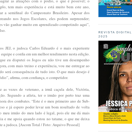
agrar as atuações com o pódio, o que é possível; o
plo, tem mais experiência e está muito bem este ano,
ar a semifinal do Campeonato Brasileiro. Apesar dos
treando nos Jogos Escolares, eles podem surpreender;
es vão ganhar muito em aprendizado competindo aqui”,
lso.
REVISTA DIGITA
2025
nos JEJ, o judoca Carlos Eduardo é o mais experiente
e equipe e confia em um melhor rendimento nesta edição.
 que eu disputei os Jogos eu não tive um desempenho
ora, com mais treino e experiência, vou me entregar ao
do será consequência de tudo isto. O que mais desejo é
ódio”, afirma, com confiança, o competidor.
 as vezes de veterano, a irmã caçula dele, Victória,
ção. Segundo a atleta, ter o irmão por perto traz uma
 hora dos combates. “Este é o meu primeiro ano de Sub-
so e já espero poder levar um bom resultado de volta
 o meu irmão do meu lado é legal, pois ele me dá mais
ncia e me apoia quando estou no tatame, o que me deixa
te a judoca. [Ascom Total / Foto: Arquivo Pessoal]