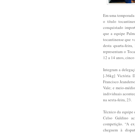
Em uma temporada n
o título tocantin
conquistado import
que a equipe Palma
tocantinense que va
desta quarta-feira
representam o Toca
12 a 14 anos, cinco 
Integram a delegaç
[-36kg] Victória D
Francisco Jeanderso
Vale; e meio-médio
individuais acontece
na sexta-feira, 23.
Técnico da equipe d
Celso Galdino ac
competição. “A ex
cheguem à disput