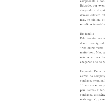
campeonato e cons
Eduardo, por exem
chegando a disput
demais estarem es
mas, no mínimo, el
ressalta o Sensei Ce
Em família
Pela terceira vez 
dentre os amigos d
“Nas outras vezes
muito bom. Mas, ag
máximo e o resulta
chegar ao alto do p
Enquanto Dudu faz
estreia na competi
confiança extra na
15, em um novo pe
para Palmas. E ter
confiança, assistê
mais segura”, garan