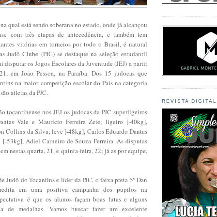
a qual está sendo soberana no estado, onde já alcançou
ense com três etapas de antecedência, e também tem
antes vitórias em torneios por todo o Brasil, é natural
s Judô Clube (PJC) se destaque na seleção estudantil
i disputar os Jogos Escolares da Juventude (JEJ) a partir
, 21, em João Pessoa, na Paraíba. Dos 15 judocas que
ntins na maior competição escolar do País na categoria
são atletas da PJC.
REVISTA DIGITA
ão tocantinense nos JEJ os judocas da PJC superligeiros
antas Vale e Maurício Ferreira Zete; ligeiro [-40kg],
n Collins da Silva; leve [-48kg], Carlos Eduardo Dantas
 [-53kg], Adiel Carneiro de Souza Ferreira. As disputas
m nestas quarta, 21, e quinta-feira, 22; já as por equipe,
e Judô do Tocantins e líder da PJC, o faixa preta 5º Dan
redita em uma positiva campanha dos pupilos na
pectativa é que os alunos façam boas lutas e alguns
a de medalhas. Vamos buscar fazer um excelente