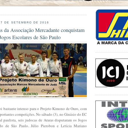
 7 DE SETEMBRO DE 2016
as da Associação Mercadante conquistam
Jogos Escolares de São Paulo
foi bastante intenso para o Projeto Kimono de Ouro, com
mportantes competições. No sábado (3), no Ginásio do EC
al paulista, seis judocas de Araras disputaram os Jogos
do de São Paulo. Júlio Pierobon e Letícia Mariano