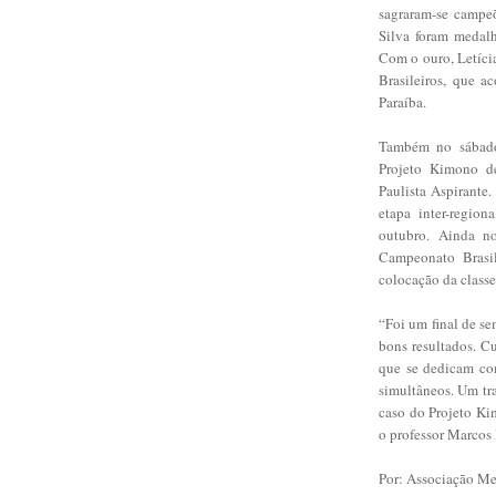
sagraram-se campeõ
Silva foram medalh
Com o ouro, Letícia
Brasileiros, que 
Paraíba.
Também no sábado
Projeto Kimono d
Paulista Aspirante.
etapa inter-region
outubro. Ainda n
Campeonato Brasil
colocação da classe
“Foi um final de se
bons resultados. Cu
que se dedicam co
simultâneos. Um tr
caso do Projeto Ki
o professor Marcos
Por: Associação Me