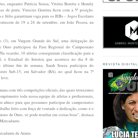
es, enquanto Patrícia Souza, Vitória Beretta e Hemily
as de prata. Vinicius Gentina ficou com a 5ª posição.
 e Júlio garantiram vaga para os JEBs – Jogos Escolares
acontecem de 19 a 24 de setembro, em João Pessoa, na
 (3), em Vargem Grande do Sul, uma delegação do
e Ouro participou da Fase Regional do Campeonato
 Na ocasião, 10 atletas conseguiram classificação para a
al, o Estadual do Interior, que acontece no dia 8 de
o último fim de semana, Sarah Souza participou do
REVISTA DIGITA
eiro Sub-15, em Salvador (BA), no qual ficou na 7ª
 leve.
mana com três competições oficiais, das quais trouxemos
mprimento toda nossa equipe de atletas e profissionais,
m afinco para que possamos participar de campeonatos
abalho feito com força de vontade e dedicação, como é o
mono de Ouro, só pode resultar em coisas boas”, destaca
 Mercadante.
rcadante de Araras