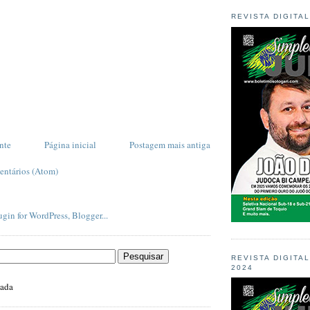
REVISTA DIGITA
nte
Página inicial
Postagem mais antiga
entários (Atom)
REVISTA DIGITA
2024
zada