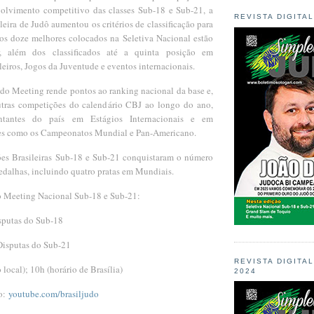
olvimento competitivo das classes Sub-18 e Sub-21, a
REVISTA DIGITA
eira de Judô aumentou os critérios de classificação para
os doze melhores colocados na Seletiva Nacional estão
r, além dos classificados até a quinta posição em
eiros, Jogos da Juventude e eventos internacionais.
do Meeting rende pontos ao ranking nacional da base e,
tras competições do calendário CBJ ao longo do ano,
entantes do país em Estágios Internacionais e em
es como os Campeonatos Mundial e Pan-Americano.
es Brasileiras Sub-18 e Sub-21 conquistaram o número
edalhas, incluindo quatro pratas em Mundiais.
o Meeting Nacional Sub-18 e Sub-21:
sputas do Sub-18
Disputas do Sub-21
REVISTA DIGITA
 local); 10h (horário de Brasília)
2024
vo:
youtube.com/brasiljudo