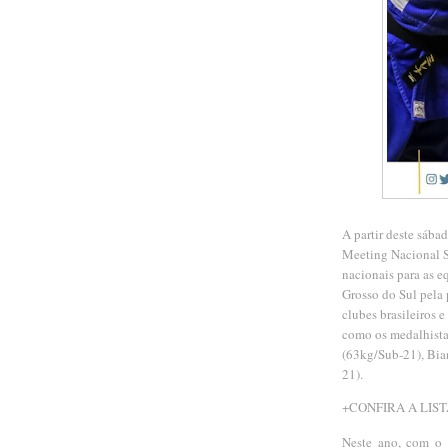
A partir deste sába
Meeting Nacional S
nacionais para as e
Grosso do Sul pela 
clubes brasileiros 
como os medalhista
(63kg/Sub-21), Bia
21).
+CONFIRA A LIST
Neste ano, com o 