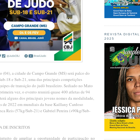
REVISTA DIGITA
2025
do (04), a cidade de Campo Grande (MS) será palco do
ub-18 e Sub-21, uma das principais competições
quipes de transição do judô brasileiro. Sediado no Mato
primeira vez, o evento reunirá quase 400 atletas de 94
e terá alguns dos principais jovens nomes da modalidade,
s de 2022 em mundiais da base Kaillany Cardoso
nca Reis (57kg/Sub-21) e Gabriel Pereira (+90kg/Sub-
A DE INSCRITOS
intuito de ampliar a oportunidade de participação no