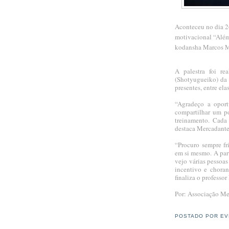
Aconteceu no dia 26
motivacional “Além
kodansha Marcos M
A palestra foi re
(Shotyugueiko) da 
presentes, entre ela
“Agradeço a oport
compartilhar um po
treinamento. Cada
destaca Mercadante
“Procuro sempre fr
em si mesmo. A part
vejo várias pessoa
incentivo e chora
finaliza o profess
Por: Associação Me
POSTADO POR
EV