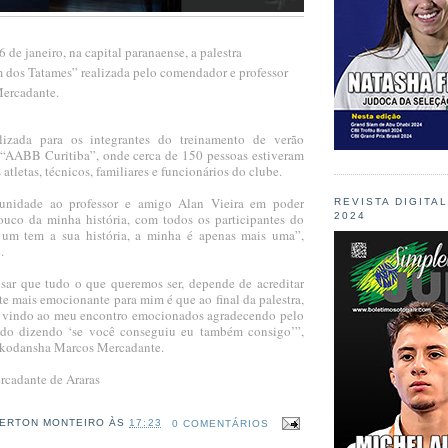
 de janeiro, na capital paranaense, a palestra
 dos Tatames” realizada pelo comendador e professor
ercadante.
alizada para os integrantes do treinamento de verão
“AABB Curitiba”, onde cerca de 150 pessoas estiveram
s atletas, técnicos, familiares e funcionários do clube.
unidade ao professor e amigo Alan Vieira em poder
REVISTA DIGITA
uco da minha história, com todos os participantes do
2024
 um tem a sua história, a minha é apenas mais uma”,
.
isar que tudo o que queremos ser, depende de acreditar
e mais emocionante para mim é que ao final da palestra,
s vindo ao meu encontro emocionados agradecendo pelo
ndo dizendo ‘se você conseguiu eu também consigo’”,
or kodansha Marcos Mercadante.
rcadante de Araras
ERTON MONTEIRO
ÀS
17:23
0 COMENTÁRIOS