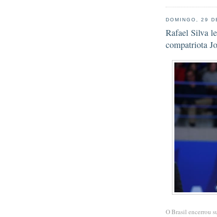
DOMINGO, 29 D
Rafael Silva l
compatriota J
O Brasil encerrou s