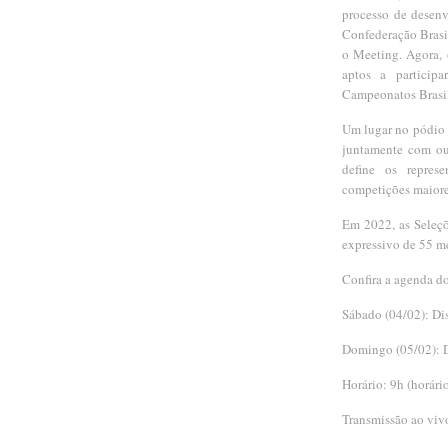
processo de desenv
Confederação Brasil
o Meeting. Agora, 
aptos a participa
Campeonatos Brasil
Um lugar no pódio 
juntamente com ou
define os repres
competições maior
Em 2022, as Seleçõ
expressivo de 55 m
Confira a agenda d
Sábado (04/02): Di
Domingo (05/02): 
Horário: 9h (horário
Transmissão ao vi