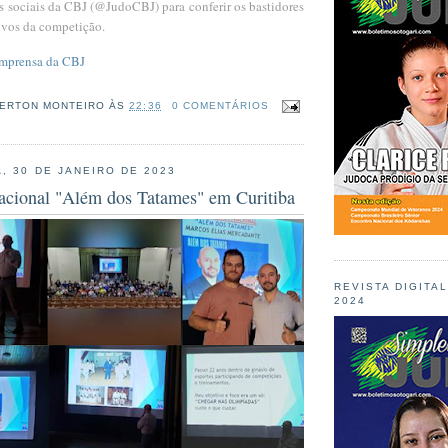
 sociais da CBJ (@JudoCBJ) para conferir os bastidores
ivos da competição.
Imprensa da CBJ
ERTON MONTEIRO
ÀS
22:36
0 COMENTÁRIOS
, 30 DE JANEIRO DE 2023
vacional "Além dos Tatames" em Curitiba
REVISTA DIGITA
2024