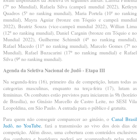
(7º no Mundial), Rafaela Silva (campeã mundial 2022), Ketleyn
Quadros (5ª no ranking mundial), Maria Portela (10ª no ranking
mundial), Mayra Aguiar (bronze em Tóquio e campeã mundial
2022), Beatriz Souza (vice-campeã mundial 2022), Willian Lima
(12º no ranking mundial), Daniel Cargnin (bronze em Tóquio e no
Mundial 2022), Guilherme Schimidt (4º no ranking mundial),
Rafael Macedo (11º no ranking mundial), Marcelo Gomes (7º no
Mundial), Rafael Buzacarini (17º no ranking mundial) e Rafael
Silva (9º no ranking mundial).
Agenda da Seletiva Nacional de Judô - Etapa III
Na segunda-feira (16), primeiro dia de competição, lutam todas as
categorias masculinas, enquanto na terça-feira (17), lutam as
femininas. Os combates estão previstos para iniciarem às 9h (horário
de Brasília), no Ginásio Marcello de Castro Leite, no SESI Vila
Leopoldina, em São Paulo. A entrada para o público é gratuita.
Para quem não conseguir comparecer ao ginásio, o
Canal Brasil
Judô, no YouTube
, fará a transmissão ao vivo dos dois dias de
competição. Além disso, uma cobertura com conteúdos exclusivos
dos combates e bastidores poderá ser acompanhada pelas redes