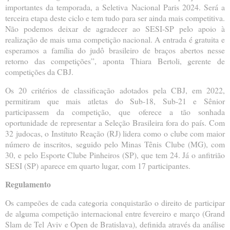
importantes da temporada, a Seletiva Nacional Paris 2024. Será a
terceira etapa deste ciclo e tem tudo para ser ainda mais competitiva.
Não podemos deixar de agradecer ao SESI-SP pelo apoio à
realização de mais uma competição nacional. A entrada é gratuita e
esperamos a família do judô brasileiro de braços abertos nesse
retorno das competições”, aponta Thiara Bertoli, gerente de
competições da CBJ.
Os 20 critérios de classificação adotados pela CBJ, em 2022,
permitiram que mais atletas do Sub-18, Sub-21 e Sênior
participassem da competição, que oferece a tão sonhada
oportunidade de representar a Seleção Brasileira fora do país. Com
32 judocas, o Instituto Reação (RJ) lidera como o clube com maior
número de inscritos, seguido pelo Minas Tênis Clube (MG), com
30, e pelo Esporte Clube Pinheiros (SP), que tem 24. Já o anfitrião
SESI (SP) aparece em quarto lugar, com 17 participantes.
Regulamento
Os campeões de cada categoria conquistarão o direito de participar
de alguma competição internacional entre fevereiro e março (Grand
Slam de Tel Aviv e Open de Bratislava), definida através da análise