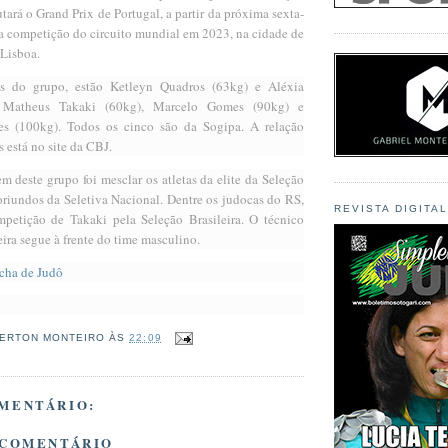
utará o Grand Prix de Portugal, a partir da próxima sexta-
ira competição do circuito mundial em 2023, na cidade de
Lisboa.
as do grupo, estão Ketleyn Quadros (63kg) e Aléxia
; Matheus Takaki (60kg), Marcelo Gomes (90kg) e
s (100kg). Todos os cinco são da Sogipa. A relação
s está no site da CBJ.
 deste grupo foi mesclar os atletas da elite da Seleção
iundos da Seletiva Nacional. Dentre os judocas do RS,
REVISTA DIGITA
mpetição de Takaki pela Seleção Brasileira. O técnico
ira segue à frente do time masculino.
cha de Judô
ERTON MONTEIRO
ÀS
22:09
MENTÁRIO:
 COMENTÁRIO