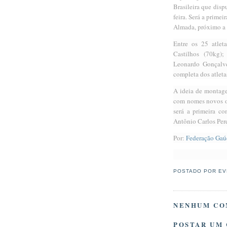
Brasileira que disp
feira. Será a prime
Almada, próximo a 
Entre os 25 atlet
Castilhos (70kg)
Leonardo Gonçalve
completa dos atleta
A ideia de montagem
com nomes novos or
será a primeira co
Antônio Carlos Pere
Por:
Federação Gaú
POSTADO POR
EV
NENHUM CO
POSTAR UM