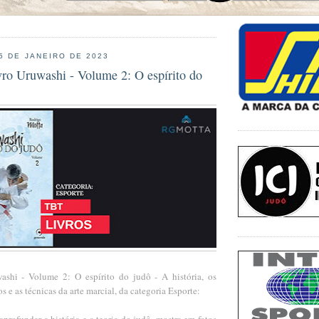
 5 DE JANEIRO DE 2023
ivro Uruwashi - Volume 2: O espírito do
ashi - Volume 2: O espírito do judô - A história, os
os e as técnicas da arte marcial, da categoria Esporte:
 aprofundar a história e a teoria do judô, mostra em fotos