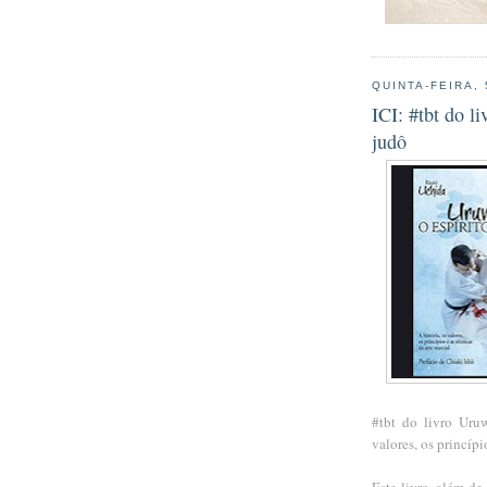
QUINTA-FEIRA,
ICI: #tbt do l
judô
#tbt do livro Uruw
valores, os princípi
Este livro, além de