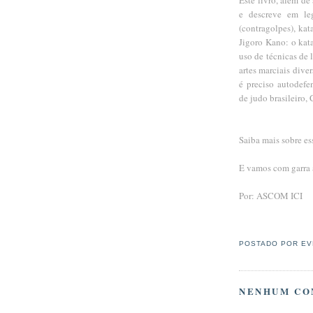
e descreve em leg
(contragolpes), kat
Jigoro Kano: o kat
uso de técnicas de 
artes marciais dive
é preciso autodefe
de judo brasileiro, 
Saiba mais sobre es
E vamos com garra 
Por: ASCOM ICI
POSTADO POR
EV
NENHUM CO