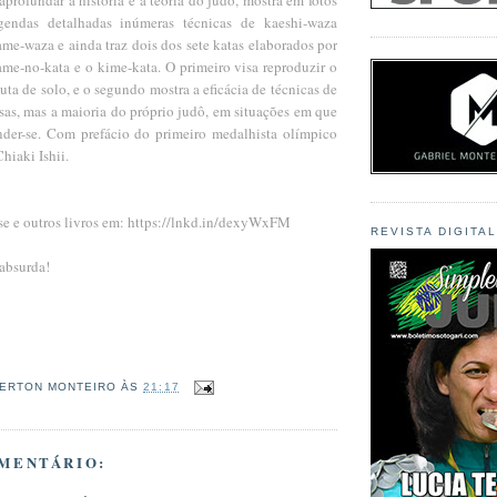
endas detalhadas inúmeras técnicas de kaeshi-waza
ame-waza e ainda traz dois dos sete katas elaborados por
ame-no-kata e o kime-kata. O primeiro visa reproduzir o
luta de solo, e o segundo mostra a eficácia de técnicas de
rsas, mas a maioria do próprio judô, em situações em que
nder-se. Com prefácio do primeiro medalhista olímpico
Chiaki Ishii.
se e outros livros em: https://lnkd.in/dexyWxFM
REVISTA DIGITA
absurda!
ERTON MONTEIRO
ÀS
21:17
MENTÁRIO: