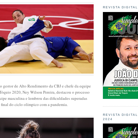
REVISTA DIGITA
 o gestor de Alto Rendimento da CBJ e chefe da equipe
Tóquio 2020, Ney Wilson Pereira, destacou o processo
uipe masculina e lembrou das dificuldades superadas
ta final do ciclo olímpico com a pandemia.
REVISTA DIGITA
2024