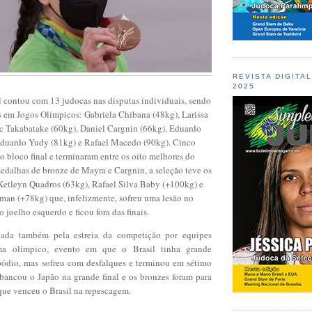
REVISTA DIGITA
2025
l contou com 13 judocas nas disputas individuais, sendo
es em Jogos Olímpicos: Gabriela Chibana (48kg), Larissa
ic Takabatake (60kg), Daniel Cargnin (66kg), Eduardo
Eduardo Yudy (81kg) e Rafael Macedo (90kg). Cinco
 bloco final e terminaram entre os oito melhores do
dalhas de bronze de Mayra e Cargnin, a seleção teve os
 Ketleyn Quadros (63kg), Rafael Silva Baby (+100kg) e
man (+78kg) que, infelizmente, sofreu uma lesão no
o joelho esquerdo e ficou fora das finais.
cada também pela estreia da competição por equipes
ma olímpico, evento em que o Brasil tinha grande
 pódio, mas sofreu com desfalques e terminou em sétimo
sbancou o Japão na grande final e os bronzes foram para
 que venceu o Brasil na repescagem.