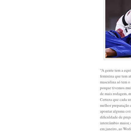
“A gente tem a equ
feminina que tem at
masculina só tem o
porque tivemos muit
de mais rodagem, ma
Certeza que cada um
melhor preparação 
apontar alguma cois
dificuldade de pre
intercâmbio maior, 
em janeiro, ao Wor