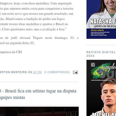
límpicos, hoje, com duas medalhas. Uma superação
eta que superou muita coisa para conquistar a terceira
E um rosto novo que trouxe um grande resultado, um
ão. Mantivemos a tradição de pódio em Jogos
idade trouxe duas medalhas e ajudou o Brasil no
. Claro queríamos mais, mas a avaliação é boa.”
eira de judô deixará Tóquio neste domingo, 01, e
sil na segunda-feira, 02.
 Imprensa da CBJ
REVISTA DIGITA
2024
ERTON MONTEIRO
ÀS
17:52
0 COMENTÁRIOS
 Brasil fica em sétimo lugar na disputa
quipes mistas