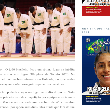
REVISTA DIGITA
2024
o -
O judô brasileiro ficou em sétimo lugar na inédita
pes mistas nos Jogos Olímpicos de Tóquio 2020. Na
ado, o time brasileiro encarou Holanda, nas quartas-de-
 repescagem, e não conseguiu superar os adversários.
cial, poderia chegar no lugar mais alto do pódio. Seria
 na primeira vez da competição por equipes e estávamos
. Mas eu sei que cada um deu tudo de si", comentou
venceu por ippon suas duas lutas ainda que fora de sua