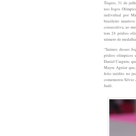
Tóquio, 31 de julh
nos Jogos Olímpic
individual por Ma
brasileiro manteve
consecutiva, ao me
tem 24 pódios olí
número de medalhas
“Saímos desses Jo
pódios olímpicos e
Daniel Cargnin, que
Mayra Aguiar que, 
feito inédito no ju
comemorou Silvio A
Judô.