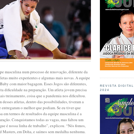
ipe masculina num processo de renovação, diferente da
letas muito experientes e algumas mais novas. A equipe
 Baby com maior bagagem. Esses Jogos são diferentes,
REVISTA DIGITA
a dificuldade na preparação. Um atleta jovem precisa
2024
is treinamento, coisa que a pandemia nos dificultou.
 desses atletas, dentro das possibilidades, tiveram a
e entregaram o melhor que podiam. Se eu tiver que
a em termos de resultados da equipe masculina é a
paração. Conquistamos todas as vagas, mas faltou um
que é nossa linha de trabalho”, explicou. “Nós fomos,
ld Masters, em Doha, e saímos sem medalha nenhuma.