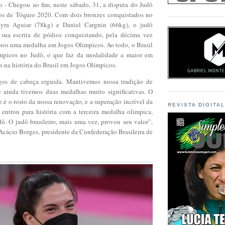
o - Chegou ao fim, neste sábado, 31, a disputa do Judô
os de Tóquio 2020. Com dois bronzes conquistados no
yra Aguiar (78kg) e Daniel Cargnin (66kg), o judô
 sua escrita de pódios conquistando, pela décima vez
nos uma medalha em Jogos Olímpicos. Ao todo, o Brasil
mpicos no Judô, o que faz da modalidade a maior em
 na história do Brasil em Jogos Olímpicos.
gos de cabeça erguida. Mantivemos nossa tradição de
 ainda tivemos duas medalhas muito significativas. O
 é o rosto da nossa renovação, e a superação incrível da
REVISTA DIGITA
entrou para história com a terceira medalha olímpica,
dô. O judô brasileiro, mais uma vez, provou seu valor”,
cácio Borges, presidente da Confederação Brasileira de