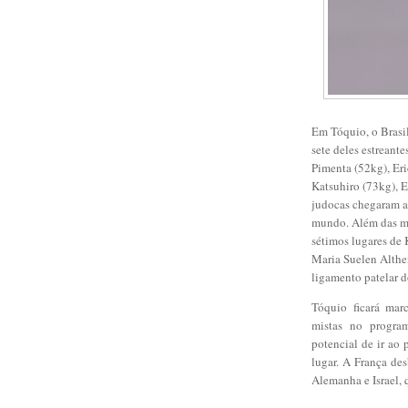
Em Tóquio, o Brasi
sete deles estreant
Pimenta (52kg), Er
Katsuhiro (73kg), 
judocas chegaram ao
mundo. Além das me
sétimos lugares de
Maria Suelen Althe
ligamento patelar d
Tóquio ficará mar
mistas no progra
potencial de ir ao
lugar. A França de
Alemanha e Israel,