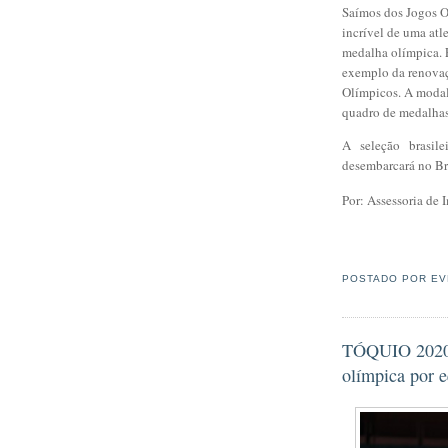
Saímos dos Jogos O
incrível de uma atl
medalha olímpica. 
exemplo da renovaç
Olímpicos. A modal
quadro de medalhas
A seleção brasil
desembarcará no Bra
Por: Assessoria de
POSTADO POR
EV
TÓQUIO 2020 -
olímpica por e