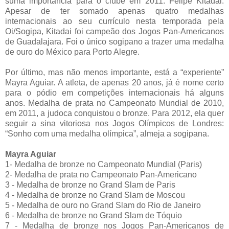
suma importância para o clube em 2011: Felipe Kitadai.
Apesar de ter somado apenas quatro medalhas
internacionais ao seu currículo nesta temporada pela
Oi/Sogipa, Kitadai foi campeão dos Jogos Pan-Americanos
de Guadalajara. Foi o único sogipano a trazer uma medalha
de ouro do México para Porto Alegre.
Por último, mas não menos importante, está a “experiente”
Mayra Aguiar. A atleta, de apenas 20 anos, já é nome certo
para o pódio em competições internacionais há alguns
anos. Medalha de prata no Campeonato Mundial de 2010,
em 2011, a judoca conquistou o bronze. Para 2012, ela quer
seguir a sina vitoriosa nos Jogos Olímpicos de Londres:
“Sonho com uma medalha olímpica”, almeja a sogipana.
Mayra Aguiar
1- Medalha de bronze no Campeonato Mundial (Paris)
2- Medalha de prata no Campeonato Pan-Americano
3 - Medalha de bronze no Grand Slam de Paris
4 - Medalha de bronze no Grand Slam de Moscou
5 - Medalha de ouro no Grand Slam do Rio de Janeiro
6 - Medalha de bronze no Grand Slam de Tóquio
7 - Medalha de bronze nos Jogos Pan-Americanos de