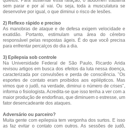
quietos. Para sustentar essa ralação, o abdômen trabalha
sem parar e por aí vai. Ou seja, toda a musculatura se
desenvolve por igual, o que diminui o risco de lesões.
2) Reflexo rápido e preciso
As manobras de ataque e de defesa exigem velocidade e
exatidão. Portanto, estimulam uma área do cérebro
responsável pelas respostas ágeis. É do que você precisa
para enfrentar percalços do dia a dia.
3) Epilepsia sob controle
Na Universidade Federal de São Paulo, Ricardo Arida
revisou artigos em busca dos efeitos da luta nessa doença,
caracterizada por convulsões e perda de consciência. "Os
esportes de contato eram proibidos aos epilépticos. Mas
vimos que o judô, na verdade, diminui o número de crises",
informa o fisiologista. Acredita-se que isso tenha a ver com a
maior produção de endorfinas, que diminuem o estresse, um
fator desencadeante dos ataques.
Adversário ou parceiro?
Muita gente com epilepsia tem vergonha dos surtos. E isso
as faz evitar o contato com outros. As sessões de judô,