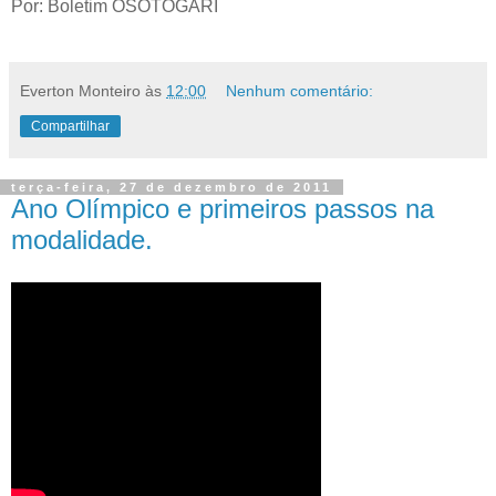
Por: Boletim OSOTOGARI
Everton Monteiro
às
12:00
Nenhum comentário:
Compartilhar
terça-feira, 27 de dezembro de 2011
Ano Olímpico e primeiros passos na
modalidade.