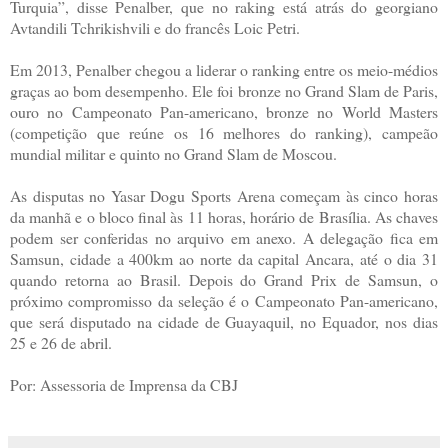
Turquia”, disse Penalber, que no raking está atrás do georgiano
Avtandili Tchrikishvili e do francês Loic Petri.
Em 2013, Penalber chegou a liderar o ranking entre os meio-médios
graças ao bom desempenho. Ele foi bronze no Grand Slam de Paris,
ouro no Campeonato Pan-americano, bronze no World Masters
(competição que reúne os 16 melhores do ranking), campeão
mundial militar e quinto no Grand Slam de Moscou.
As disputas no Yasar Dogu Sports Arena começam às cinco horas
da manhã e o bloco final às 11 horas, horário de Brasília. As chaves
podem ser conferidas no arquivo em anexo. A delegação fica em
Samsun, cidade a 400km ao norte da capital Ancara, até o dia 31
quando retorna ao Brasil. Depois do Grand Prix de Samsun, o
próximo compromisso da seleção é o Campeonato Pan-americano,
que será disputado na cidade de Guayaquil, no Equador, nos dias
25 e 26 de abril.
Por: Assessoria de Imprensa da CBJ