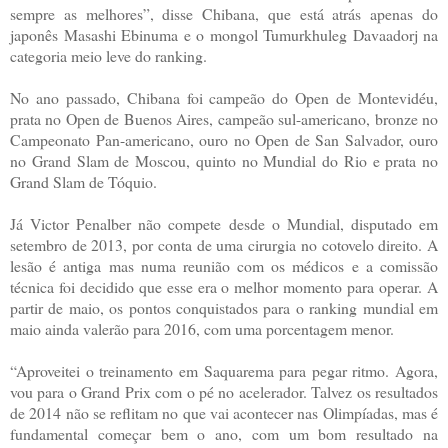
sempre as melhores”, disse Chibana, que está atrás apenas do
japonês Masashi Ebinuma e o mongol Tumurkhuleg Davaadorj na
categoria meio leve do ranking.
No ano passado, Chibana foi campeão do Open de Montevidéu,
prata no Open de Buenos Aires, campeão sul-americano, bronze no
Campeonato Pan-americano, ouro no Open de San Salvador, ouro
no Grand Slam de Moscou, quinto no Mundial do Rio e prata no
Grand Slam de Tóquio.
Já Victor Penalber não compete desde o Mundial, disputado em
setembro de 2013, por conta de uma cirurgia no cotovelo direito. A
lesão é antiga mas numa reunião com os médicos e a comissão
técnica foi decidido que esse era o melhor momento para operar. A
partir de maio, os pontos conquistados para o ranking mundial em
maio ainda valerão para 2016, com uma porcentagem menor.
“Aproveitei o treinamento em Saquarema para pegar ritmo. Agora,
vou para o Grand Prix com o pé no acelerador. Talvez os resultados
de 2014 não se reflitam no que vai acontecer nas Olimpíadas, mas é
fundamental começar bem o ano, com um bom resultado na