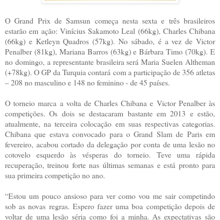
O Grand Prix de Samsun começa nesta sexta e três brasileiros
estarão em ação: Vinícius Sakamoto Leal (66kg), Charles Chibana
(66kg) e Ketleyn Quadros (57kg). No sábado, é a vez de Victor
Penalber (81kg), Mariana Barros (63kg) e Bárbara Timo (70kg). E
no domingo, a representante brasileira será Maria Suelen Altheman
(+78kg). O GP da Turquia contará com a participação de 356 atletas
– 208 no masculino e 148 no feminino - de 45 países.
O torneio marca a volta de Charles Chibana e Victor Penalber às
competições. Os dois se destacaram bastante em 2013 e estão,
atualmente, na terceira colocação em suas respectivas categorias.
Chibana que estava convocado para o Grand Slam de Paris em
fevereiro, acabou cortado da delegação por conta de uma lesão no
cotovelo esquerdo às vésperas do torneio. Teve uma rápida
recuperação, treinou forte nas últimas semanas e está pronto para
sua primeira competição no ano.
“Estou um pouco ansioso para ver como vou me sair competindo
sob as novas regras. Espero fazer uma boa competição depois de
voltar de uma lesão séria como foi a minha. As expectativas são