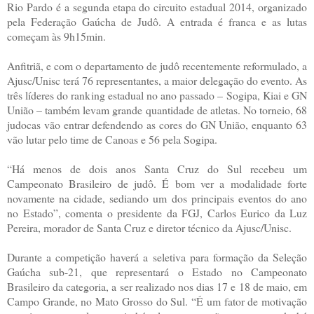
Rio Pardo é a segunda etapa do circuito estadual 2014, organizado
pela Federação Gaúcha de Judô. A entrada é franca e as lutas
começam às 9h15min.
Anfitriã, e com o departamento de judô recentemente reformulado, a
Ajusc/Unisc terá 76 representantes, a maior delegação do evento. As
três líderes do ranking estadual no ano passado – Sogipa, Kiai e GN
União – também levam grande quantidade de atletas. No torneio, 68
judocas vão entrar defendendo as cores do GN União, enquanto 63
vão lutar pelo time de Canoas e 56 pela Sogipa.
“Há menos de dois anos Santa Cruz do Sul recebeu um
Campeonato Brasileiro de judô. É bom ver a modalidade forte
novamente na cidade, sediando um dos principais eventos do ano
no Estado”, comenta o presidente da FGJ, Carlos Eurico da Luz
Pereira, morador de Santa Cruz e diretor técnico da Ajusc/Unisc.
Durante a competição haverá a seletiva para formação da Seleção
Gaúcha sub-21, que representará o Estado no Campeonato
Brasileiro da categoria, a ser realizado nos dias 17 e 18 de maio, em
Campo Grande, no Mato Grosso do Sul. “É um fator de motivação