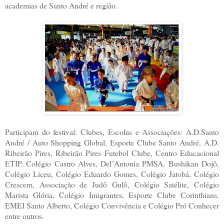
academias de Santo André e região.
Participam do festival: Clubes, Escolas e Associações: A.D.Santo
André / Auto Shopping Global, Esporte Clube Santo André, A.D.
Ribeirão Pires, Ribeirão Pires Futebol Clube, Centro Educacional
ETIP, Colégio Castro Alves, Del´Antonia PMSA, Bushikan Dojô,
Colégio Liceu, Colégio Eduardo Gomes, Colégio Jatobá, Colégio
Crescem, Associação de Judô Gulô, Colégio Satélite, Colégio
Marista Glória, Colégio Imigrantes, Esporte Clube Corinthians.
EMEI Santo Alberto, Colégio Convivência e Colégio Pró Conhecer
entre outros.