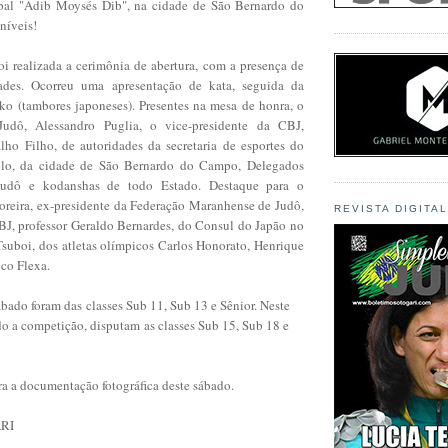
pal "Adib Moysés Dib", na cidade de São Bernardo do
níveis!
oi realizada a cerimônia de abertura, com a presença de
idades. Ocorreu uma apresentação de kata, seguida da
iko (tambores japoneses). Presentes na mesa de honra, o
.Judô, Alessandro Puglia, o vice-presidente da CBJ,
lho Filho, de autoridades da secretaria de esportes do
lo, da cidade de São Bernardo do Campo, Delegados
.Judô e kodanshas de todo Estado. Destaque para o
oreira, ex-presidente da Federação Maranhense de Judô,
REVISTA DIGITA
BJ, professor Geraldo Bernardes, do Consul do Japão no
suboi, dos atletas olímpicos Carlos Honorato, Henrique
co Flexa.
sábado foram das
classes Sub 11, Sub 13 e Sênior. Neste
do a competição, disputam
as classes Sub 15, Sub 18 e
ra a documentação fotográfica deste sábado.
RI