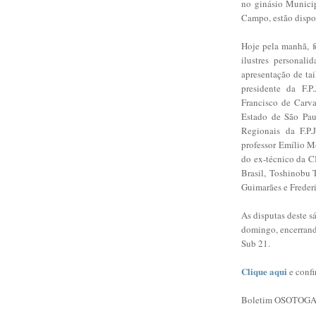
no ginásio Munici
Campo, estão dispo
Hoje pela manhã, f
ilustres personal
apresentação de ta
presidente da F.P
Francisco de Carva
Estado de São Pau
Regionais da F.P
professor Emílio M
do ex-técnico da C
Brasil,
Toshinobu T
Guimarães e Frederi
As disputas deste 
domingo, encerran
Sub 21.
Clique aqui
e confi
Boletim OSOTOGA