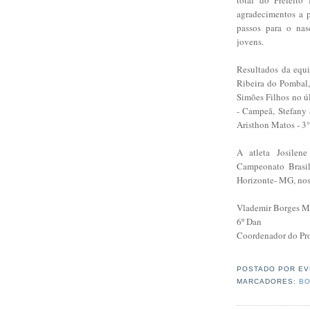
agradecimentos a p
passos para o nas
jovens.
Resultados da equ
Ribeira do Pombal,
Simões Filhos no ú
- Campeã, Stefany
Aristhon Matos - 3
A atleta Josilene
Campeonato Brasil
Horizonte- MG, nos 
Vlademir Borges M
6º Dan
Coordenador do Pr
POSTADO POR
EV
MARCADORES:
BO