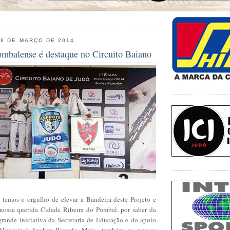
18 DE MARÇO DE 2014
ombalense é destaque no Circuito Baiano
temos o orgulho de elevar a Bandeira deste Projeto e
nossa querida Cidade Ribeira do Pombal, por saber da
grande iniciativa da Secretaria de Educação e do apoio
o Municipal Senhor Ricardo Maia, também os nossos