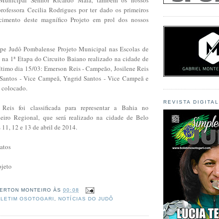
rofessora Cecilia Rodrigues por ter dado os primeiros
cimento deste magnífico Projeto em prol dos nossos
ipe Judô Pombalense Projeto Municipal nas Escolas de
 na 1ª Etapa do Circuito Baiano realizado na cidade de
ltimo dia 15/03: Emerson Reis - Campeão, Josilene Reis
 Santos - Vice Campeã, Yngrid Santos - Vice Campeã e
° colocado.
REVISTA DIGITA
 Reis foi classificada para representar a Bahia no
eiro Regional, que será realizado na cidade de Belo
11, 12 e 13 de abril de 2014.
atos
ojeto
ERTON MONTEIRO
ÀS
00:08
LETIM OSOTOGARI
,
NOTÍCIAS DO JUDÔ