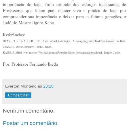
importância do kata, fruto oriundo dos esforços incessantes de
Professores que lutam para manter viva a prática do kata por
compreender sua importância e deixar para as futuras gerações, o
Judô do Mestre Jigoro Kano.
Referências:
OTAKI, T. e DRAEGER, D.F.: Judo formal techniques. A completeguidetoKodokanRandori no Kata.
Charles E. TuttleCompany. Tóquio. Japão.
KANO, J.:Mind over muscle: WritingsfromtheFounderofJudo. KodanshaInternational. Tóquio. Japão.
Por: Professor Fernando Ikeda
Everton Monteiro
às
23:20
Compartilhar
Nenhum comentário:
Postar um comentário