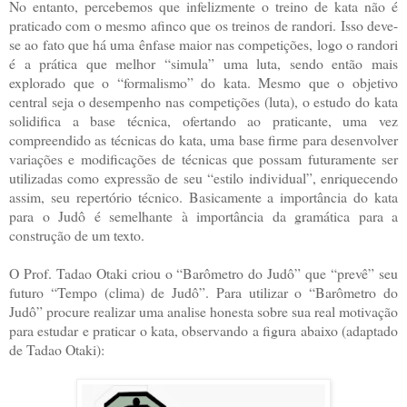
No entanto, percebemos que infelizmente o treino de kata não é
praticado com o mesmo afinco que os treinos de randori. Isso deve-
se ao fato que há uma ênfase maior nas competições, logo o randori
é a prática que melhor “simula” uma luta, sendo então mais
explorado que o “formalismo” do kata. Mesmo que o objetivo
central seja o desempenho nas competições (luta), o estudo do kata
solidifica a base técnica, ofertando ao praticante, uma vez
compreendido as técnicas do kata, uma base firme para desenvolver
variações e modificações de técnicas que possam futuramente ser
utilizadas como expressão de seu “estilo individual”, enriquecendo
assim, seu repertório técnico. Basicamente a importância do kata
para o Judô é semelhante à importância da gramática para a
construção de um texto.
O Prof. Tadao Otaki criou o “Barômetro do Judô” que “prevê” seu
futuro “Tempo (clima) de Judô”. Para utilizar o “Barômetro do
Judô” procure realizar uma analise honesta sobre sua real motivação
para estudar e praticar o kata, observando a figura abaixo (adaptado
de Tadao Otaki):