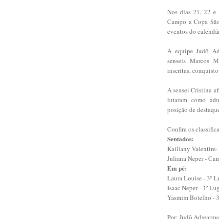
Nos dias 21, 22 e
Campo a Copa São 
eventos do calendár
A equipe Judô Adr
senseis Marcos M
inscritas, conquisto
A sensei Cristina a
lutaram como adul
posição de destaqu
Confira os classifi
Sentados:
Kaillany Valentim-
Juliana Neper - Ca
Em pé:
Laura Louise - 3º L
Isaac Neper - 3º Lu
Yasmim Botelho - 3
Por: Judô Adrearma