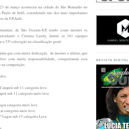
 23 de março aconteceu na cidade de São Bernardo do
Paulo de Judô, considerado uns dos mais importantes
io da F.P.Judô.
earmas, de São Vicente-S.P, tendo como mestres os
ercadante e Cristina Luedy, dentre as 161 equipes
u a 33ª colocação na classificação geral.
firma que com muita dedicação, de mestres e atletas, que
tos com muita responsabilidade, conquistaram essa
REVISTA DIGITA
e na competição.
cados:
 Campeã sub 11 categoria leve.
mpeã sub 11 categoria meio leve.
ugar categoria meio leve
gar categoria meio leve.
º Lugar sub 15 categoria Leve
s