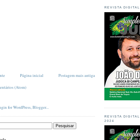
REVISTA DIGITA
nte
Página inicial
Postagem mais antiga
entários (Atom)
REVISTA DIGITA
2024
zada