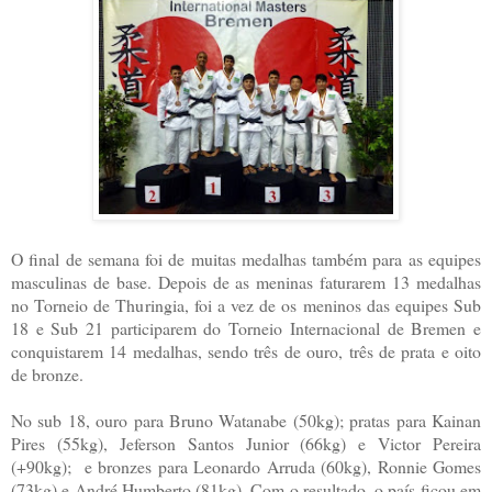
O final de semana foi de muitas medalhas também para as equipes
masculinas de base. Depois de as meninas faturarem 13 medalhas
no Torneio de Thuringia, foi a vez de os meninos das equipes Sub
18 e Sub 21 participarem do Torneio Internacional de Bremen e
conquistarem 14 medalhas, sendo três de ouro, três de prata e oito
de bronze.
No sub 18, ouro para Bruno Watanabe (50kg); pratas para Kainan
Pires (55kg), Jeferson Santos Junior (66kg) e Victor Pereira
(+90kg); e bronzes para Leonardo Arruda (60kg), Ronnie Gomes
(73kg) e André Humberto (81kg). Com o resultado, o país ficou em