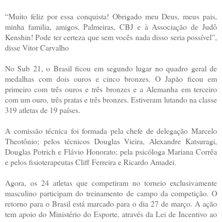
“Muito feliz por essa conquista! Obrigado meu Deus, meus pais,
minha familia, amigos, Palmeiras, CBJ e à Associação de Judô
Kenshin! Pode ter certeza que sem vocês nada disso seria possível”,
disse Vitor Carvalho
No Sub 21, o Brasil ficou em segundo lugar no quadro geral de
medalhas com dois ouros e cinco bronzes. O Japão ficou em
primeiro com três ouros e três bronzes e a Alemanha em terceiro
com um ouro, três pratas e três bronzes. Estiveram lutando na classe
319 atletas de 19 países.
A comissão técnica foi formada pela chefe de delegação Marcelo
Theotônio; pelos técnicos Douglas Vieira, Alexandre Katsuragi,
Douglas Potrich e Flávio Honorato; pela psicóloga Mariana Corrêa
e pelos fisioterapeutas Cliff Ferreira e Ricardo Amadei.
Agora, os 24 atletas que competiram no torneio exclusivamente
masculino participam do treinamento de campo da competição. O
retorno para o Brasil está marcado para o dia 27 de março. A ação
tem apoio do Ministério do Esporte, através da Lei de Incentivo ao