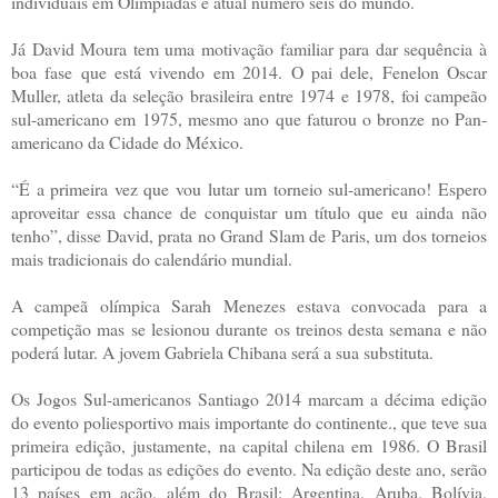
individuais em Olimpíadas e atual número seis do mundo.
Já David Moura tem uma motivação familiar para dar sequência à
boa fase que está vivendo em 2014. O pai dele, Fenelon Oscar
Muller, atleta da seleção brasileira entre 1974 e 1978, foi campeão
sul-americano em 1975, mesmo ano que faturou o bronze no Pan-
americano da Cidade do México.
“É a primeira vez que vou lutar um torneio sul-americano! Espero
aproveitar essa chance de conquistar um título que eu ainda não
tenho”, disse David, prata no Grand Slam de Paris, um dos torneios
mais tradicionais do calendário mundial.
A campeã olímpica Sarah Menezes estava convocada para a
competição mas se lesionou durante os treinos desta semana e não
poderá lutar. A jovem Gabriela Chibana será a sua substituta.
Os Jogos Sul-americanos Santiago 2014 marcam a décima edição
do evento poliesportivo mais importante do continente., que teve sua
primeira edição, justamente, na capital chilena em 1986. O Brasil
participou de todas as edições do evento. Na edição deste ano, serão
13 países em ação, além do Brasil: Argentina, Aruba, Bolívia,