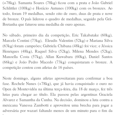
(+78kg). Samanta Soares (78kg) ficou com a prata e João Gabriel
Schlittler (100kg) e Horácio Antunes (100kg) com os bronzes. Ao
todo, foram 19 medalhas, sendo oito de ouro, duas de prata e nove
de bronze. O país liderou o quadro de medalhas, seguido pela Grã-
Bretanha que faturou uma medalha de ouro apenas.
No sábado, primeiro dia da competição, Eric Takabatake (60kg),
Marcelo Contini (73kg), Eleudis Valentim (52kg) e Mariana Silva
(63kg) foram campeões; Gabriela Chibana (48kg) foi vice; e Jéssica
Henriques (48kg), Raquel Silva (52kg), Milena Mendes (52kg),
Manoella Costa (57kg), Allan Kuwabara (60kg), Daniel Santos
(66kg) e João Pedro Macedo (73kg) conquistaram o bronze. A
competição contou com atletas de 16 países.
Neste domingo, alguns atletas aproveitaram para confirmar a boa
fase. Rochele Nunes (+78kg), que já havia conquistado o ouro no
Open de Montevidéu na última terça-feira, dia 18 de março, fez três
lutas para chegar ao título. Ela passou pelas argentinas Graciela
Alvarez e Samantha da Cunha. Na decisão, dominou a luta contra a
mexicana Vanessa Zambotti e aproveitou uma brecha para jogar a
adversária por wazari faltando menos de um minuto para o fim da