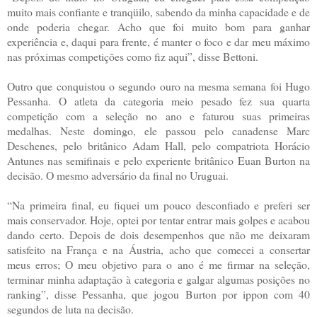
muito mais confiante e tranqüilo, sabendo da minha capacidade e de
onde poderia chegar. Acho que foi muito bom para ganhar
experiência e, daqui para frente, é manter o foco e dar meu máximo
nas próximas competições como fiz aqui”, disse Bettoni.
Outro que conquistou o segundo ouro na mesma semana foi Hugo
Pessanha. O atleta da categoria meio pesado fez sua quarta
competição com a seleção no ano e faturou suas primeiras
medalhas. Neste domingo, ele passou pelo canadense Marc
Deschenes, pelo britânico Adam Hall, pelo compatriota Horácio
Antunes nas semifinais e pelo experiente britânico Euan Burton na
decisão. O mesmo adversário da final no Uruguai.
“Na primeira final, eu fiquei um pouco desconfiado e preferi ser
mais conservador. Hoje, optei por tentar entrar mais golpes e acabou
dando certo. Depois de dois desempenhos que não me deixaram
satisfeito na França e na Áustria, acho que comecei a consertar
meus erros; O meu objetivo para o ano é me firmar na seleção,
terminar minha adaptação à categoria e galgar algumas posições no
ranking”, disse Pessanha, que jogou Burton por ippon com 40
segundos de luta na decisão.