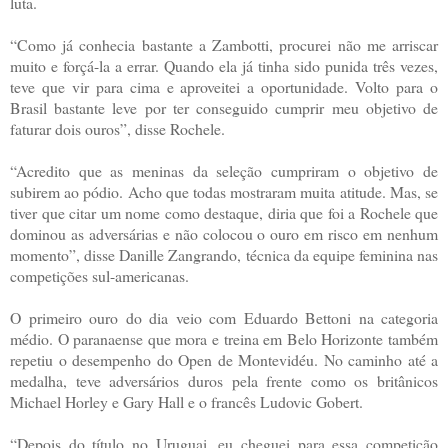
luta.
“Como já conhecia bastante a Zambotti, procurei não me arriscar
muito e forçá-la a errar. Quando ela já tinha sido punida três vezes,
teve que vir para cima e aproveitei a oportunidade. Volto para o
Brasil bastante leve por ter conseguido cumprir meu objetivo de
faturar dois ouros”, disse Rochele.
“Acredito que as meninas da seleção cumpriram o objetivo de
subirem ao pódio. Acho que todas mostraram muita atitude. Mas, se
tiver que citar um nome como destaque, diria que foi a Rochele que
dominou as adversárias e não colocou o ouro em risco em nenhum
momento”, disse Danille Zangrando, técnica da equipe feminina nas
competições sul-americanas.
O primeiro ouro do dia veio com Eduardo Bettoni na categoria
médio. O paranaense que mora e treina em Belo Horizonte também
repetiu o desempenho do Open de Montevidéu. No caminho até a
medalha, teve adversários duros pela frente como os britânicos
Michael Horley e Gary Hall e o francês Ludovic Gobert.
“Depois do título no Uruguai, eu cheguei para essa competição